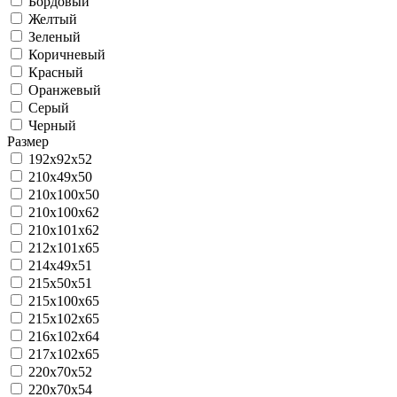
Бордовый
Желтый
Зеленый
Коричневый
Красный
Оранжевый
Серый
Черный
Размер
192x92x52
210x49x50
210х100х50
210x100x62
210x101x62
212x101x65
214x49x51
215x50x51
215х100х65
215х102х65
216x102x64
217x102x65
220x70x52
220x70x54