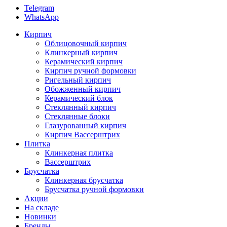
Telegram
WhatsApp
Кирпич
Облицовочный кирпич
Клинкерный кирпич
Керамический кирпич
Кирпич ручной формовки
Ригельный кирпич
Обожженный кирпич
Керамический блок
Стеклянный кирпич
Стеклянные блоки
Глазурованный кирпич
Кирпич Вассерштрих
Плитка
Клинкерная плитка
Вассерштрих
Брусчатка
Клинкерная брусчатка
Брусчатка ручной формовки
Акции
На складе
Новинки
Бренды