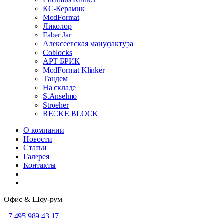
КС-Керамик
ModFormat
Ликолор
Faber Jar
Алексеевская мануфактура
Coblocks
АРТ БРИК
ModFormat Klinker
Тандем
На складе
S.Anselmo
Stroeher
RECKE BLOCK
О компании
Новости
Статьи
Галерея
Контакты
Офис & Шоу-рум
+7 495 989 43 17