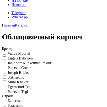
На складе
Новинки
Telegram
WhatsApp
Главная
Каталог
Облицовочный кирпич
Бренд
Vande Moortel
Engels Baksteen
Janinhoff Klinkermanufaktur
Petersen Cover
Joseph Bricks
S.Anselmo
Muhr Klinker
Egernsund Tegl
Petersen Tegl
Страна
Бельгия
Германия