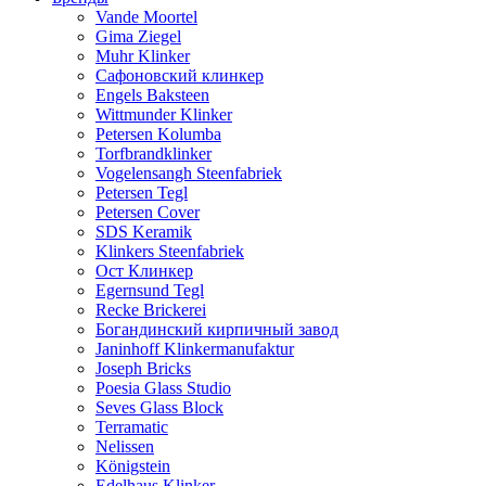
Vande Moortel
Gima Ziegel
Muhr Klinker
Сафоновский клинкер
Engels Baksteen
Wittmunder Klinker
Petersen Kolumba
Torfbrandklinker
Vogelensangh Steenfabriek
Petersen Tegl
Petersen Cover
SDS Keramik
Klinkers Steenfabriek
Ост Клинкер
Egernsund Tegl
Recke Brickerei
Богандинский кирпичный завод
Janinhoff Klinkermanufaktur
Joseph Bricks
Poesia Glass Studio
Seves Glass Block
Terramatic
Nelissen
Königstein
Edelhaus Klinker