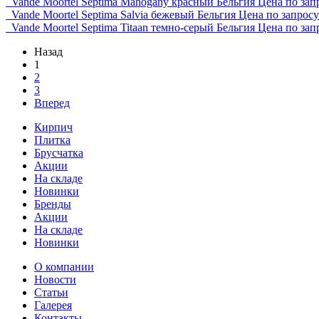
Vande Moortel Septima Mahogany красный Бельгия
Цена по зап
Vande Moortel Septima Salvia бежевый Бельгия
Цена по запросу
Vande Moortel Septima Titaan темно-серый Бельгия
Цена по зап
Назад
1
2
3
Вперед
Кирпич
Плитка
Брусчатка
Акции
На складе
Новинки
Бренды
Акции
На складе
Новинки
О компании
Новости
Статьи
Галерея
Контакты