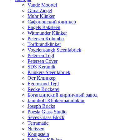
Vande Moortel
Gima Ziegel
Muhr Klinker
Сафоновский клинкер
Engels Baksteen
Wittmunder Klinker
Petersen Kolumba
Torfbrandklinker
Vogelensangh Steenfabriek
Petersen Tegl
Petersen Cover
SDS Keramik
Klinkers Steenfabriek
Ост Клинкер
Egernsund Tegl
Recke Brickerei
Богандинский кирпичный завод
Janinhoff Klinkermanufaktur
Joseph Bricks
Poesia Glass Studio
Seves Glass Block
Terramatic
Nelissen
Königstein
Edelhaus Klinker