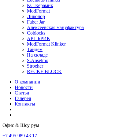
КС-Керамик
ModFormat
Ликолор
Faber Jar
Алексеевская мануфактура
Coblocks
АРТ БРИК
ModFormat Klinker
Тандем
На складе
S.Anselmo
Stroeher
RECKE BLOCK
О компании
Новости
Статьи
Галерея
Контакты
Офис & Шоу-рум
+7 495 989 43 17