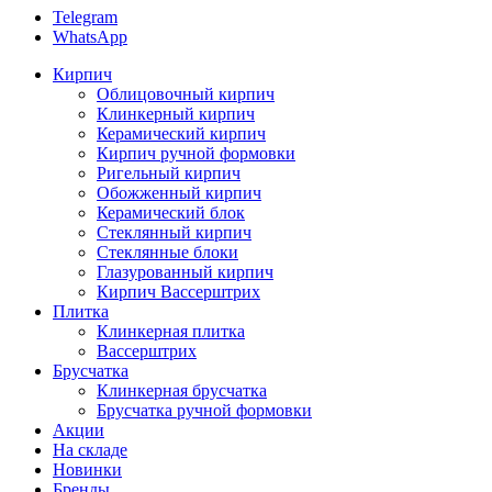
Telegram
WhatsApp
Кирпич
Облицовочный кирпич
Клинкерный кирпич
Керамический кирпич
Кирпич ручной формовки
Ригельный кирпич
Обожженный кирпич
Керамический блок
Стеклянный кирпич
Стеклянные блоки
Глазурованный кирпич
Кирпич Вассерштрих
Плитка
Клинкерная плитка
Вассерштрих
Брусчатка
Клинкерная брусчатка
Брусчатка ручной формовки
Акции
На складе
Новинки
Бренды