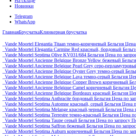
На складе
Новинки
Telegram
WhatsApp
Главная
Брусчатка
Клинкерная брусчатка
Vande Moortel Elegantia Titaan темно-коричневый Бельгия
Цена
Vande Moortel Elegantia Carmine Red красный, бордовый Бельг
Vande Moortel Septima Olive KV031/684 Бельгия
Цена по запро
Vande Moortel Ancienne Belgique Bronze Yellow бежевый Бельг
Vande Moortel Ancienne Belgique Pearl Grey серо-перламутровы
Vande Moortel Ancienne Belgique Oyster Grey темно-серый Бель
Vande Moortel Ancienne Belgique Lava темно-серый Бельгия
Цен
Vande Moortel Ancienne Belgique Copper Brown коричневый Бе
Vande Moortel Ancienne Belgique Camel коричневый Бельгия
Це
Vande Moortel Ancienne Belgique Bordeaux красный Бельгия
Це
Vande Moortel Septima Anthracite бордовый Бельгия
Цена по за
Vande Moortel Septima Automne красный, серый Бельгия
Цена п
Vande Moortel Septima Melange красный,черный Бельгия
Цена 
Vande Moortel Septima Terrestre темно-красный Бельгия
Цена по
Vande Moortel Septima Taupe серый Бельгия
Цена по запросу
П
Vande Moortel Septima Saffron бежевый Бельгия
Цена по запро
Vande Moortel Septima Auburn коричневый Бельгия
Цена по за