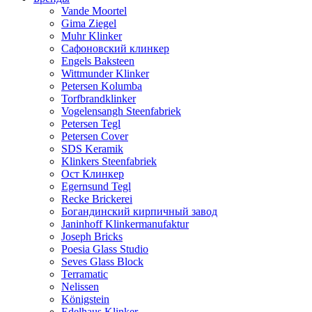
Vande Moortel
Gima Ziegel
Muhr Klinker
Сафоновский клинкер
Engels Baksteen
Wittmunder Klinker
Petersen Kolumba
Torfbrandklinker
Vogelensangh Steenfabriek
Petersen Tegl
Petersen Cover
SDS Keramik
Klinkers Steenfabriek
Ост Клинкер
Egernsund Tegl
Recke Brickerei
Богандинский кирпичный завод
Janinhoff Klinkermanufaktur
Joseph Bricks
Poesia Glass Studio
Seves Glass Block
Terramatic
Nelissen
Königstein
Edelhaus Klinker