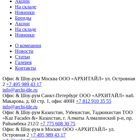
Акции
На складе
Новинки
Бренды
Акции
На складе
Новинки
О компании
Новости
Статьи
Галерея
Контакты
Офис & Шоу-рум
Москва
ООО «АРХИТАЙЛ»
ул. Островная
2
+7 495 989 43 17
info@archi-tile.ru
Офис & Шоу-рум
Санкт-Петербург
ООО «АРХИТАЙЛ»
наб.
Макарова, д. 60
стр. 1, офис 400Н
+7 812 910 35 55
info@archi-tile.ru
Офис & Шоу-рум
Казахстан, Узбекистан, Таджикистан
TOO
«Kaz Facades &»
Казахстан, г. Алматы
Алмалинский р-н, пр.
Райымбека 212/2
+7 775 608 30 75
Офис & Шоу-рум в Москве
ООО «АРХИТАЙЛ»
ул.
Островная 2
+7 495 989 43 17