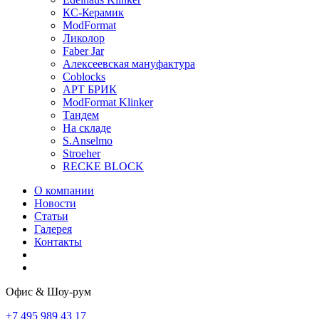
КС-Керамик
ModFormat
Ликолор
Faber Jar
Алексеевская мануфактура
Coblocks
АРТ БРИК
ModFormat Klinker
Тандем
На складе
S.Anselmo
Stroeher
RECKE BLOCK
О компании
Новости
Статьи
Галерея
Контакты
Офис & Шоу-рум
+7 495 989 43 17