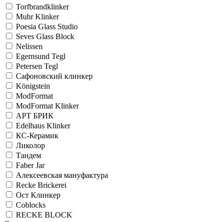
Torfbrandklinker
Muhr Klinker
Poesia Glass Studio
Seves Glass Block
Nelissen
Egernsund Tegl
Petersen Tegl
Сафоновский клинкер
Königstein
ModFormat
ModFormat Klinker
АРТ БРИК
Edelhaus Klinker
КС-Керамик
Ликолор
Тандем
Faber Jar
Алексеевская мануфактура
Recke Brickerei
Ост Клинкер
Coblocks
RECKE BLOCK