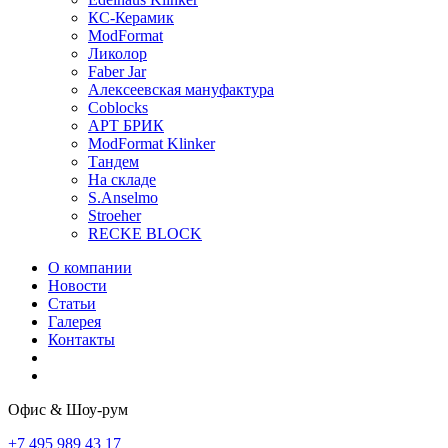
КС-Керамик
ModFormat
Ликолор
Faber Jar
Алексеевская мануфактура
Coblocks
АРТ БРИК
ModFormat Klinker
Тандем
На складе
S.Anselmo
Stroeher
RECKE BLOCK
О компании
Новости
Статьи
Галерея
Контакты
Офис & Шоу-рум
+7 495 989 43 17