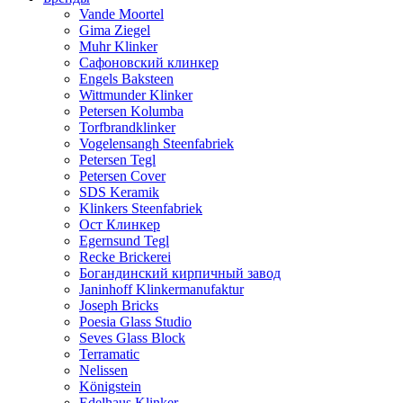
Vande Moortel
Gima Ziegel
Muhr Klinker
Сафоновский клинкер
Engels Baksteen
Wittmunder Klinker
Petersen Kolumba
Torfbrandklinker
Vogelensangh Steenfabriek
Petersen Tegl
Petersen Cover
SDS Keramik
Klinkers Steenfabriek
Ост Клинкер
Egernsund Tegl
Recke Brickerei
Богандинский кирпичный завод
Janinhoff Klinkermanufaktur
Joseph Bricks
Poesia Glass Studio
Seves Glass Block
Terramatic
Nelissen
Königstein
Edelhaus Klinker