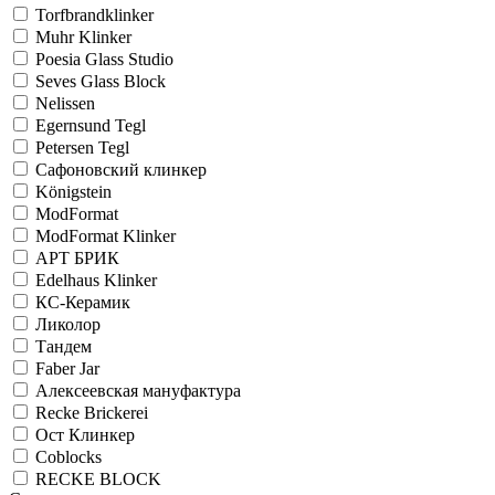
Torfbrandklinker
Muhr Klinker
Poesia Glass Studio
Seves Glass Block
Nelissen
Egernsund Tegl
Petersen Tegl
Сафоновский клинкер
Königstein
ModFormat
ModFormat Klinker
АРТ БРИК
Edelhaus Klinker
КС-Керамик
Ликолор
Тандем
Faber Jar
Алексеевская мануфактура
Recke Brickerei
Ост Клинкер
Coblocks
RECKE BLOCK