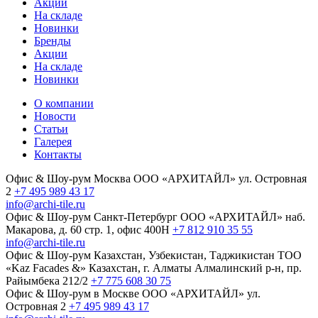
Акции
На складе
Новинки
Бренды
Акции
На складе
Новинки
О компании
Новости
Статьи
Галерея
Контакты
Офис & Шоу-рум
Москва
ООО «АРХИТАЙЛ»
ул. Островная
2
+7 495 989 43 17
info@archi-tile.ru
Офис & Шоу-рум
Санкт-Петербург
ООО «АРХИТАЙЛ»
наб.
Макарова, д. 60
стр. 1, офис 400Н
+7 812 910 35 55
info@archi-tile.ru
Офис & Шоу-рум
Казахстан, Узбекистан, Таджикистан
TOO
«Kaz Facades &»
Казахстан, г. Алматы
Алмалинский р-н, пр.
Райымбека 212/2
+7 775 608 30 75
Офис & Шоу-рум в Москве
ООО «АРХИТАЙЛ»
ул.
Островная 2
+7 495 989 43 17