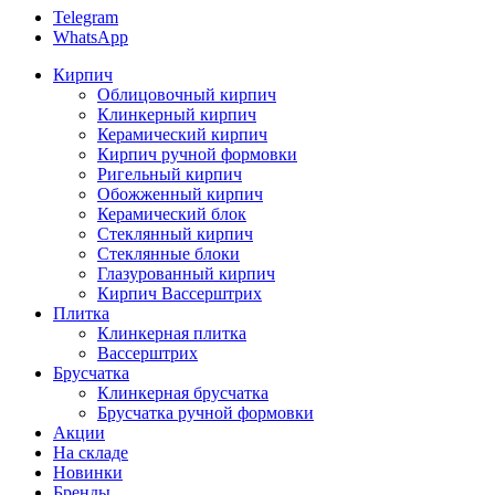
Telegram
WhatsApp
Кирпич
Облицовочный кирпич
Клинкерный кирпич
Керамический кирпич
Кирпич ручной формовки
Ригельный кирпич
Обожженный кирпич
Керамический блок
Стеклянный кирпич
Стеклянные блоки
Глазурованный кирпич
Кирпич Вассерштрих
Плитка
Клинкерная плитка
Вассерштрих
Брусчатка
Клинкерная брусчатка
Брусчатка ручной формовки
Акции
На складе
Новинки
Бренды