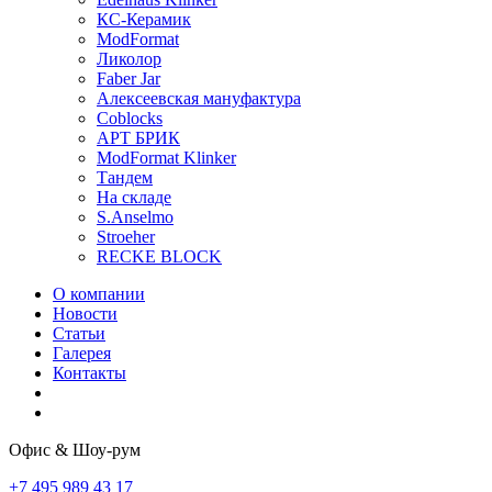
КС-Керамик
ModFormat
Ликолор
Faber Jar
Алексеевская мануфактура
Coblocks
АРТ БРИК
ModFormat Klinker
Тандем
На складе
S.Anselmo
Stroeher
RECKE BLOCK
О компании
Новости
Статьи
Галерея
Контакты
Офис & Шоу-рум
+7 495 989 43 17