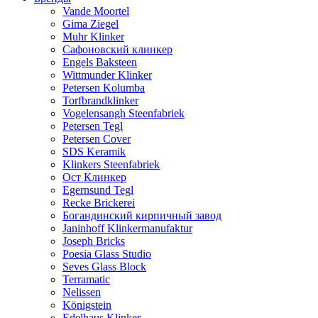
Vande Moortel
Gima Ziegel
Muhr Klinker
Сафоновский клинкер
Engels Baksteen
Wittmunder Klinker
Petersen Kolumba
Torfbrandklinker
Vogelensangh Steenfabriek
Petersen Tegl
Petersen Cover
SDS Keramik
Klinkers Steenfabriek
Ост Клинкер
Egernsund Tegl
Recke Brickerei
Богандинский кирпичный завод
Janinhoff Klinkermanufaktur
Joseph Bricks
Poesia Glass Studio
Seves Glass Block
Terramatic
Nelissen
Königstein
Edelhaus Klinker