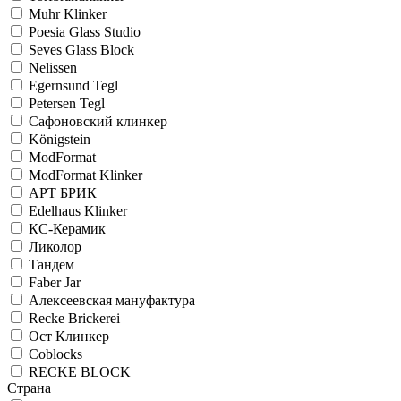
Muhr Klinker
Poesia Glass Studio
Seves Glass Block
Nelissen
Egernsund Tegl
Petersen Tegl
Сафоновский клинкер
Königstein
ModFormat
ModFormat Klinker
АРТ БРИК
Edelhaus Klinker
КС-Керамик
Ликолор
Тандем
Faber Jar
Алексеевская мануфактура
Recke Brickerei
Ост Клинкер
Coblocks
RECKE BLOCK
Страна