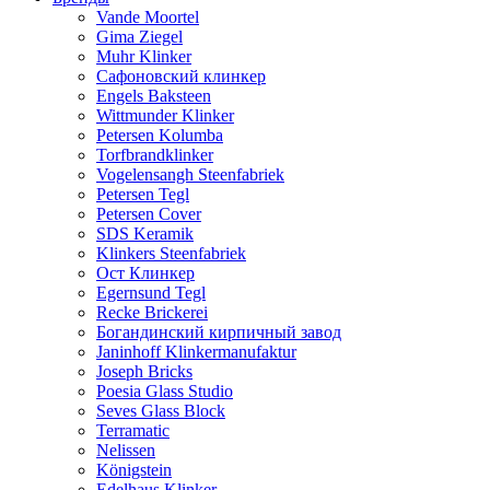
Vande Moortel
Gima Ziegel
Muhr Klinker
Сафоновский клинкер
Engels Baksteen
Wittmunder Klinker
Petersen Kolumba
Torfbrandklinker
Vogelensangh Steenfabriek
Petersen Tegl
Petersen Cover
SDS Keramik
Klinkers Steenfabriek
Ост Клинкер
Egernsund Tegl
Recke Brickerei
Богандинский кирпичный завод
Janinhoff Klinkermanufaktur
Joseph Bricks
Poesia Glass Studio
Seves Glass Block
Terramatic
Nelissen
Königstein
Edelhaus Klinker