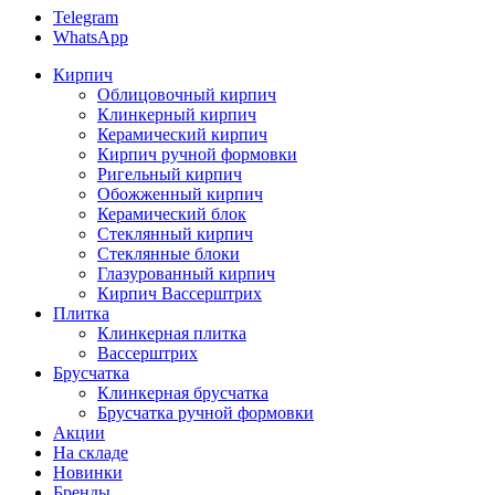
Telegram
WhatsApp
Кирпич
Облицовочный кирпич
Клинкерный кирпич
Керамический кирпич
Кирпич ручной формовки
Ригельный кирпич
Обожженный кирпич
Керамический блок
Стеклянный кирпич
Стеклянные блоки
Глазурованный кирпич
Кирпич Вассерштрих
Плитка
Клинкерная плитка
Вассерштрих
Брусчатка
Клинкерная брусчатка
Брусчатка ручной формовки
Акции
На складе
Новинки
Бренды