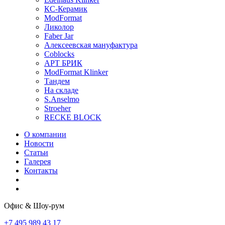
КС-Керамик
ModFormat
Ликолор
Faber Jar
Алексеевская мануфактура
Coblocks
АРТ БРИК
ModFormat Klinker
Тандем
На складе
S.Anselmo
Stroeher
RECKE BLOCK
О компании
Новости
Статьи
Галерея
Контакты
Офис & Шоу-рум
+7 495 989 43 17