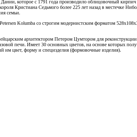
 Дании, которое с 1791 года производило облицовочный кирпич 
короля Кристиана Седьмого более 225 лет назад в местечке Ниб
ия семьи.
 Petersen Kolumba со строгим модернистским форматом 528х108х
вейцарским архитектором Петером Цумтором для реконструкции
азовой печи. Имеет 30 основных цветов, на основе которых по
ый им цвет, форму и специзделия (формовочные изделия).