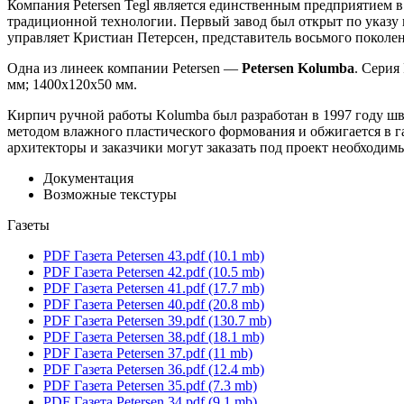
Компания Petersen Tegl является единственным предприятием в
традиционной технологии. Первый завод был открыт по указу 
управляет Кристиан Петерсен, представитель восьмого поколен
Одна из линеек компании Petersen —
Petersen Kolumba
. Серия
мм; 1400х120х50 мм.
Кирпич ручной работы Kolumba был разработан в 1997 году ш
методом влажного пластического формования и обжигается в г
архитекторы и заказчики могут заказать под проект необходим
Документация
Возможные текстуры
Газеты
PDF
Газета Petersen 43.pdf
(10.1 mb)
PDF
Газета Petersen 42.pdf
(10.5 mb)
PDF
Газета Petersen 41.pdf
(17.7 mb)
PDF
Газета Petersen 40.pdf
(20.8 mb)
PDF
Газета Petersen 39.pdf
(130.7 mb)
PDF
Газета Petersen 38.pdf
(18.1 mb)
PDF
Газета Petersen 37.pdf
(11 mb)
PDF
Газета Petersen 36.pdf
(12.4 mb)
PDF
Газета Petersen 35.pdf
(7.3 mb)
PDF
Газета Petersen 34.pdf
(9.1 mb)