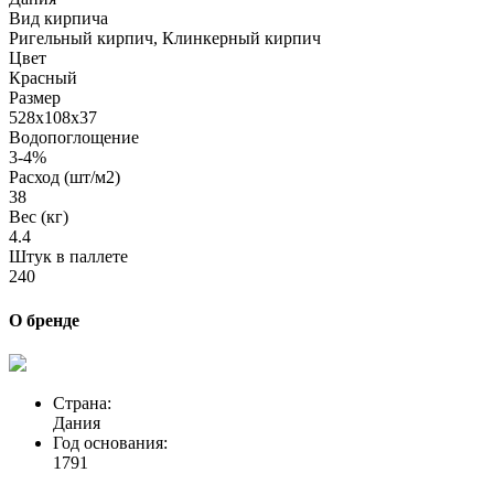
Вид кирпича
Ригельный кирпич, Клинкерный кирпич
Цвет
Красный
Размер
528x108x37
Водопоглощение
3-4%
Расход (шт/м2)
38
Вес (кг)
4.4
Штук в паллете
240
О бренде
Страна:
Дания
Год основания:
1791