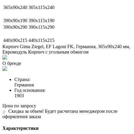
365х90х240
365х115х240
390х90х190
390х115х190
390х90х290
390х115х290
440х90х215
440х115х215
Кирпич Gima Ziegel, EF Lagoni FK, Германия, 365х90х240 мм,
Евромодуль Кирпич с угольным обжигом
О бренде
Страна:
Германия
Год основания:
1903
Цена по запросу
Скидка за объем! Будет расчитана менеджером после
оформления заказа
Характеристики