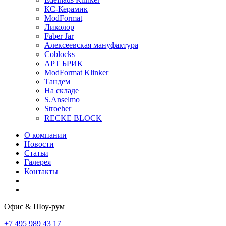
КС-Керамик
ModFormat
Ликолор
Faber Jar
Алексеевская мануфактура
Coblocks
АРТ БРИК
ModFormat Klinker
Тандем
На складе
S.Anselmo
Stroeher
RECKE BLOCK
О компании
Новости
Статьи
Галерея
Контакты
Офис & Шоу-рум
+7 495 989 43 17