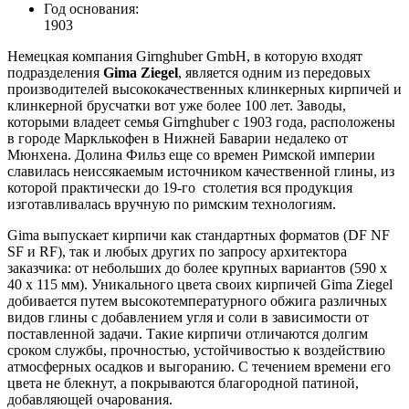
Год основания:
1903
Немецкая компания Girnghuber GmbH, в которую входят
подразделения
Gima Ziegel
, является одним из передовых
производителей высококачественных клинкерных кирпичей и
клинкерной брусчатки вот уже более 100 лет. Заводы,
которыми владеет семья Girnghuber с 1903 года, расположены
в городе Марклькофен в Нижней Баварии недалеко от
Мюнхена. Долина Фильз еще со времен Римской империи
славилась неиссякаемым источником качественной глины, из
которой практически до 19-го столетия вся продукция
изготавливалась вручную по римским технологиям.
Gima выпускает кирпичи как стандартных форматов (DF NF
SF и RF), так и любых других по запросу архитектора
заказчика: от небольших до более крупных вариантов (590 х
40 х 115 мм). Уникального цвета своих кирпичей Gima Ziegel
добивается путем высокотемпературного обжига различных
видов глины с добавлением угля и соли в зависимости от
поставленной задачи. Такие кирпичи отличаются долгим
сроком службы, прочностью, устойчивостью к воздействию
атмосферных осадков и выгоранию. С течением времени его
цвета не блекнут, а покрываются благородной патиной,
добавляющей очарования.