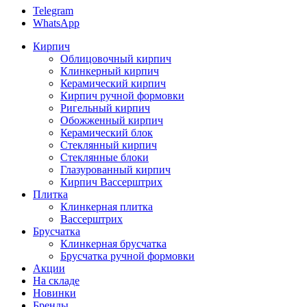
Telegram
WhatsApp
Кирпич
Облицовочный кирпич
Клинкерный кирпич
Керамический кирпич
Кирпич ручной формовки
Ригельный кирпич
Обожженный кирпич
Керамический блок
Стеклянный кирпич
Стеклянные блоки
Глазурованный кирпич
Кирпич Вассерштрих
Плитка
Клинкерная плитка
Вассерштрих
Брусчатка
Клинкерная брусчатка
Брусчатка ручной формовки
Акции
На складе
Новинки
Бренды