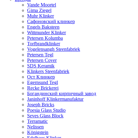
Vande Moortel
Gima Ziegel
Muhr Klinker
Сафоновский клинкер
Engels Baksteen
Wittmunder Klinker
Petersen Kolumba
Torfbrandklinker
Vogelensangh Steenfabriek
Petersen Tegl
Petersen Cover
SDS Keramik
Klinkers Steenfabriek
Ост Клинкер
Egernsund Tegl
Recke Brickerei
Богандинский кирпичный завод
Janinhoff Klinkermanufaktur
Joseph Bricks
Poesia Glass Studio
Seves Glass Block
Terramatic
Nelissen
Königstein
Edelhaus Klinker