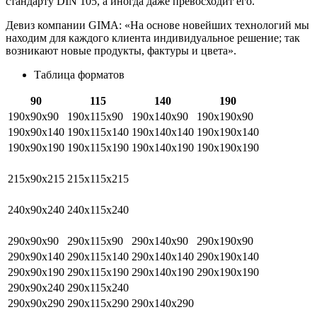
стандарту DIN 105, а иногда даже превосходит его.
Девиз компании GIMA: «На основе новейших технологий мы
находим для каждого клиента индивидуальное решение; так
возникают новые продукты, фактуры и цвета».
Таблица форматов
90
115
140
190
190х90х90
190х115х90
190х140х90
190х190х90
190х90х140
190х115х140
190х140х140
190х190х140
190х90х190
190х115х190
190х140х190
190х190х190
215х90х215
215х115х215
240х90х240
240х115х240
290х90х90
290х115х90
290х140х90
290х190х90
290х90х140
290х115х140
290х140х140
290х190х140
290х90х190
290х115х190
290х140х190
290х190х190
290х90х240
290х115х240
290х90х290
290х115х290
290х140х290