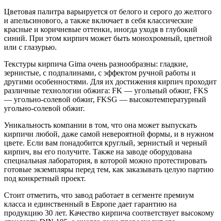
Цветовая палитра варьируется от белого и серого до желтого
и апельсинового, а также включает в себя классические
красные и коричневые оттенки, иногда уходя в глубокий
синий. При этом кирпич может быть монохромный, цветной
или с глазурью.
Текстуры кирпича Gima очень разнообразны: гладкие,
зернистые, с подпалинами, с эффектом ручной работы и
другими особенностями. Для их достижения кирпич проходит
различные технологии обжига: FK — угольный обжиг, FKS
— угольно-солевой обжиг, FKSG — высокотемпературный
угольно-солевой обжиг.
Уникальность компании в том, что она может выпускать
кирпичи любой, даже самой невероятной формы, и в нужном
цвете. Если вам понадобится круглый, зернистый и черный
кирпич, вы его получите. Также на заводе оборудована
специальная лаборатория, в которой можно протестировать
готовые экземпляры перед тем, как заказывать целую партию
под конкретный проект.
Стоит отметить, что завод работает в сегменте премиум
класса и единственный в Европе дает гарантию на
продукцию 30 лет. Качество кирпича соответствует высокому