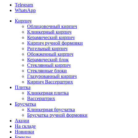
Telegram
WhatsApp
Кирпич
Облицовочный кирпич
Клинкерный кирпич
Керамический кирпич
Кирпич ручной формовки
Ригельный кирпич
Обожженный кирпич
Керамический блок
Стеклянный кирпич
Стеклянные блоки
Глазурованный кирпич
Кирпич Вассерштрих
Плитка
Клинкерная плитка
Вассерштрих
Брусчатка
Клинкерная брусчатка
Брусчатка ручной формовки
Акции
На складе
Новинки
Бренды