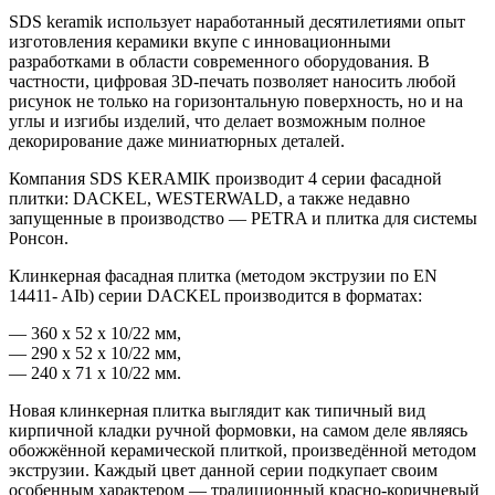
SDS keramik использует наработанный десятилетиями опыт
изготовления керамики вкупе с инновационными
разработками в области современного оборудования. В
частности, цифровая 3D-печать позволяет наносить любой
рисунок не только на горизонтальную поверхность, но и на
углы и изгибы изделий, что делает возможным полное
декорирование даже миниатюрных деталей.
Компания SDS KERAMIK производит 4 серии фасадной
плитки: DACKEL, WESTERWALD, а также недавно
запущенные в производство — PETRA и плитка для системы
Ронсон.
Клинкерная фасадная плитка (методом экструзии по EN
14411- AIb) серии DACKEL производится в форматах:
— 360 х 52 х 10/22 мм,
— 290 х 52 х 10/22 мм,
— 240 х 71 х 10/22 мм.
Новая клинкерная плитка выглядит как типичный вид
кирпичной кладки ручной формовки, на самом деле являясь
обожжённой керамической плиткой, произведённой методом
экструзии. Каждый цвет данной серии подкупает своим
особенным характером — традиционный красно-коричневый