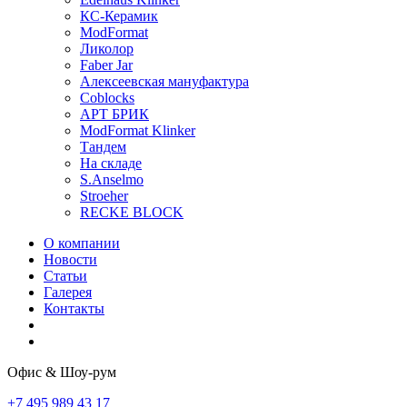
КС-Керамик
ModFormat
Ликолор
Faber Jar
Алексеевская мануфактура
Coblocks
АРТ БРИК
ModFormat Klinker
Тандем
На складе
S.Anselmo
Stroeher
RECKE BLOCK
О компании
Новости
Статьи
Галерея
Контакты
Офис & Шоу-рум
+7 495 989 43 17