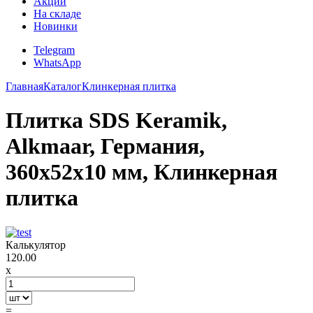
Акции
На складе
Новинки
Telegram
WhatsApp
Главная
Каталог
Клинкерная плитка
Плитка SDS Keramik,
Alkmaar, Германия,
360x52x10 мм, Клинкерная
плитка
Калькулятор
120.00
x
=