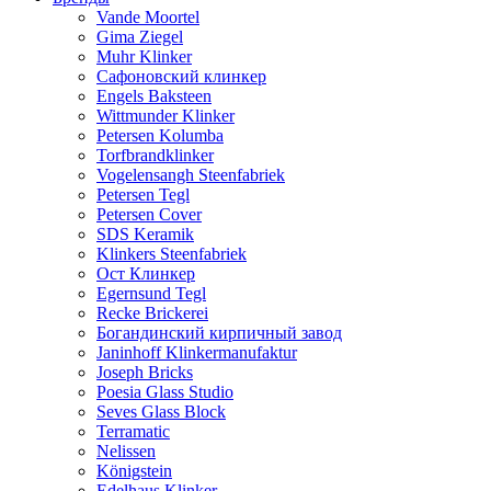
Vande Moortel
Gima Ziegel
Muhr Klinker
Сафоновский клинкер
Engels Baksteen
Wittmunder Klinker
Petersen Kolumba
Torfbrandklinker
Vogelensangh Steenfabriek
Petersen Tegl
Petersen Cover
SDS Keramik
Klinkers Steenfabriek
Ост Клинкер
Egernsund Tegl
Recke Brickerei
Богандинский кирпичный завод
Janinhoff Klinkermanufaktur
Joseph Bricks
Poesia Glass Studio
Seves Glass Block
Terramatic
Nelissen
Königstein
Edelhaus Klinker