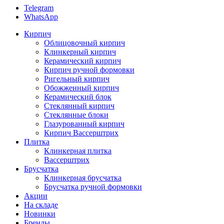
Telegram
WhatsApp
Кирпич
Облицовочный кирпич
Клинкерный кирпич
Керамический кирпич
Кирпич ручной формовки
Ригельный кирпич
Обожженный кирпич
Керамический блок
Стеклянный кирпич
Стеклянные блоки
Глазурованный кирпич
Кирпич Вассерштрих
Плитка
Клинкерная плитка
Вассерштрих
Брусчатка
Клинкерная брусчатка
Брусчатка ручной формовки
Акции
На складе
Новинки
Бренды