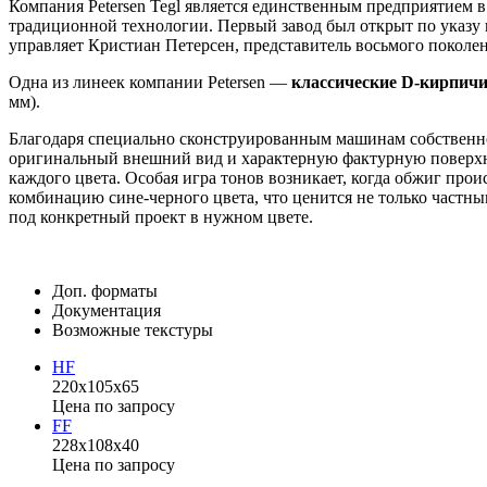
Компания Petersen Tegl является единственным предприятием в
традиционной технологии. Первый завод был открыт по указу 
управляет Кристиан Петерсен, представитель восьмого поколен
Одна из линеек компании Petersen —
классические D-кирпич
мм).
Благодаря специально сконструированным машинам собственно
оригинальный внешний вид и характерную фактурную поверхнос
каждого цвета. Особая игра тонов возникает, когда обжиг про
комбинацию сине-черного цвета, что ценится не только частн
под конкретный проект в нужном цвете.
Доп. форматы
Документация
Возможные текстуры
HF
220x105x65
Цена по запросу
FF
228x108x40
Цена по запросу