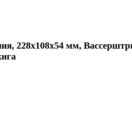
ания, 228x108x54 мм, Вассершт
жига