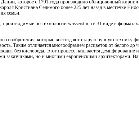
 Дании, которое с 1791 года производило облицовочный кирпич 
короля Кристиана Седьмого более 225 лет назад в местечке Ниб
ия семьи.
и
, производимые по технологии wasserstrich в 31 виде в формата
го изобретения, которые воссоздают старую ручную технику фо
ть. Также отличается многообразием расцветок от белого до ч
исходит без кислорода. Этот процесс называется демпфирование
ыми заказчиками, но и многими европейскими архитекторами. В