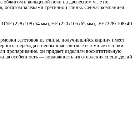
с обжигом в кольцевой печи на древесном угле по
ол, богатом залежами третичной глины. Сейчас компанией
х: DNF (228x108x54 мм), HF (220x105x65 мм), FF (228x108x40
рмовки заготовок из глины, получившийся кирпич имеет
ерного, переходя в необычные светлые и темные оттенки
 или пропаривание, он придает изделиям восхитительную
ажная особенность — возможность изготовления специзделий