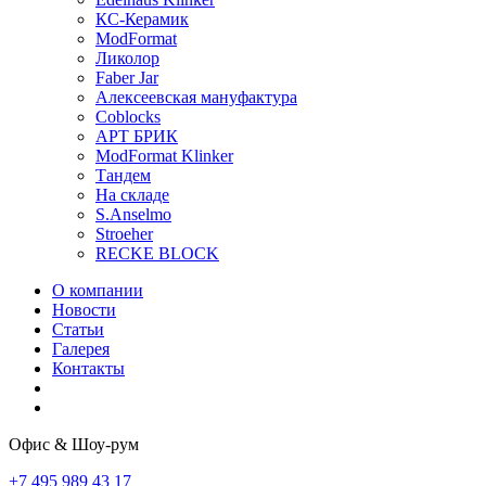
КС-Керамик
ModFormat
Ликолор
Faber Jar
Алексеевская мануфактура
Coblocks
АРТ БРИК
ModFormat Klinker
Тандем
На складе
S.Anselmo
Stroeher
RECKE BLOCK
О компании
Новости
Статьи
Галерея
Контакты
Офис & Шоу-рум
+7 495 989 43 17