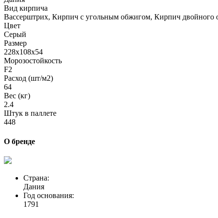
Вид кирпича
Вассерштрих, Кирпич с угольным обжигом, Кирпич двойного 
Цвет
Серый
Размер
228x108x54
Морозостойкость
F2
Расход (шт/м2)
64
Вес (кг)
2.4
Штук в паллете
448
О бренде
Страна:
Дания
Год основания:
1791