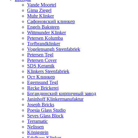
Vande Moortel
Gima Ziegel
Muhr Klinker
Сафоновский клинкер
Engels Baksteen
Wittmunder Klinker
Petersen Kolumba
Torfbrandklinker
Vogelensangh Steenfabriek
Petersen Tegl
Petersen Cover
SDS Keramik
Klinkers Steenfabriek
Ост Клинкер
Egernsund Tegl
Recke Brickerei
Богандинский кирпичный завод
Janinhoff Klinkermanufaktur
Joseph Bricks
Poesia Glass Studio
Seves Glass Block
Terramatic
Nelissen
Königstein
Edelhaus Klinker