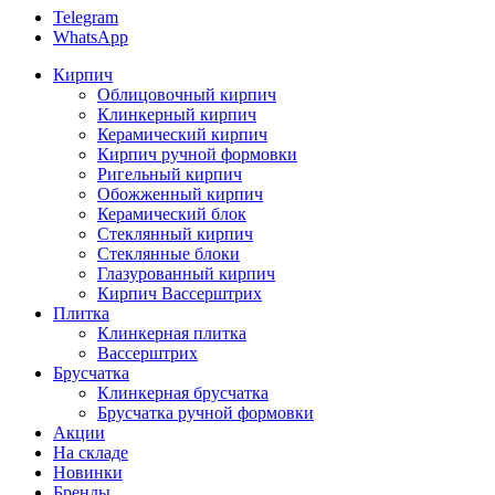
Telegram
WhatsApp
Кирпич
Облицовочный кирпич
Клинкерный кирпич
Керамический кирпич
Кирпич ручной формовки
Ригельный кирпич
Обожженный кирпич
Керамический блок
Стеклянный кирпич
Стеклянные блоки
Глазурованный кирпич
Кирпич Вассерштрих
Плитка
Клинкерная плитка
Вассерштрих
Брусчатка
Клинкерная брусчатка
Брусчатка ручной формовки
Акции
На складе
Новинки
Бренды