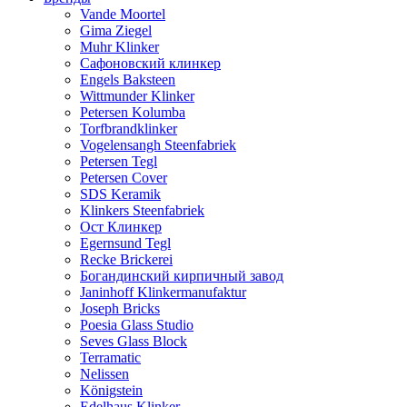
Vande Moortel
Gima Ziegel
Muhr Klinker
Сафоновский клинкер
Engels Baksteen
Wittmunder Klinker
Petersen Kolumba
Torfbrandklinker
Vogelensangh Steenfabriek
Petersen Tegl
Petersen Cover
SDS Keramik
Klinkers Steenfabriek
Ост Клинкер
Egernsund Tegl
Recke Brickerei
Богандинский кирпичный завод
Janinhoff Klinkermanufaktur
Joseph Bricks
Poesia Glass Studio
Seves Glass Block
Terramatic
Nelissen
Königstein
Edelhaus Klinker