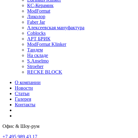
КС-Керамик
ModFormat
Ликолор
Faber Jar
Алексеевская мануфактура
Coblocks
АРТ БРИК
ModFormat Klinker
Тандем
На складе
S.Anselmo
Stroeher
RECKE BLOCK
О компании
Новости
Статьи
Галерея
Контакты
Офис & Шоу-рум
+7 495 989 43 17