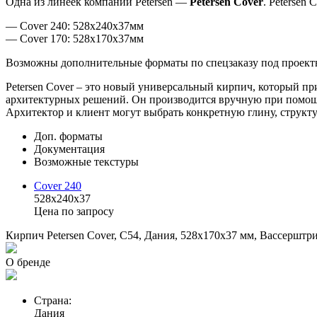
Одна из линеек компании Petersen —
Petersen Cover
. Petersen
— Cover 240: 528x240x37мм
— Cover 170: 528x170x37мм
Возможны дополнительные форматы по спецзаказу под проект
Petersen Cover – это новый универсальный кирпич, который п
архитектурных решений. Он производится вручную при помощ
Архитектор и клиент могут выбрать конкретную глину, структ
Доп. форматы
Документация
Возможные текстуры
Cover 240
528x240x37
Цена по запросу
Кирпич Petersen Cover, C54, Дания, 528x170x37 мм, Вассерштр
О бренде
Страна:
Дания