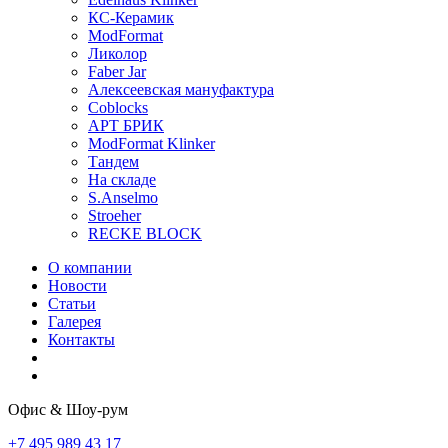
КС-Керамик
ModFormat
Ликолор
Faber Jar
Алексеевская мануфактура
Coblocks
АРТ БРИК
ModFormat Klinker
Тандем
На складе
S.Anselmo
Stroeher
RECKE BLOCK
О компании
Новости
Статьи
Галерея
Контакты
Офис & Шоу-рум
+7 495 989 43 17