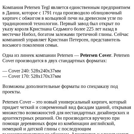
Компания Petersen Tegl является единственным предприятием
в Дании, которое с 1791 года производило облицовочный
кирпич с обжигом в кольцевой печи на древесном угле по
традиционной технологии. Первый завод был открыт по
указу короля Кристиана Седьмого более 225 лет назад в
местечке Нибол, богатом залежами третичной глины. Сейчас
компанией управляет Кристиан Петерсен, представитель
восьмого поколения семьи.
Одна из линеек компании Petersen —
Petersen Cover
. Petersen
Cover производится в двух стандартных форматах:
— Cover 240: 528x240x37мм
— Cover 170: 528x170x37мм
Возможны дополнительные форматы по спецзаказу под
проекты.
Petersen Cover – это новый универсальный кирпич, который
придает четкий и современный вид фасадам зданий, открывая
множество возможностей для нестандартных дизайнерских и
архитектурных решений. Он производится вручную при
помощи деревянных форм из комбинации английской,
немецкой и датской глины с последующим