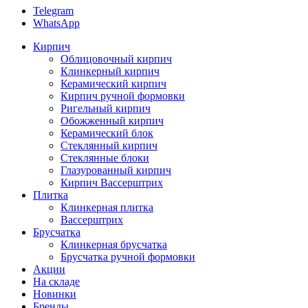
Telegram
WhatsApp
Кирпич
Облицовочный кирпич
Клинкерный кирпич
Керамический кирпич
Кирпич ручной формовки
Ригельный кирпич
Обожженный кирпич
Керамический блок
Стеклянный кирпич
Стеклянные блоки
Глазурованный кирпич
Кирпич Вассерштрих
Плитка
Клинкерная плитка
Вассерштрих
Брусчатка
Клинкерная брусчатка
Брусчатка ручной формовки
Акции
На складе
Новинки
Бренды