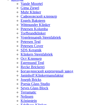
Vande Moortel
Gima Ziegel
Muhr Klinker
Сафоновский клинкер
Engels Baksteen
Wittmunder Klinker
Petersen Kolumba
Torfbrandklinker
Vogelensangh Steenfabriek
Petersen Tegl
Petersen Cover
SDS Keramik
Klinkers Steenfabriek
Ост Клинкер
Egernsund Tegl
Recke Brickerei
Богандинский кирпичный завод
Janinhoff Klinkermanufaktur
Joseph Bricks
Poesia Glass Studio
Seves Glass Block
Terramatic
Nelissen
Königstein
Edelhaus Klinker