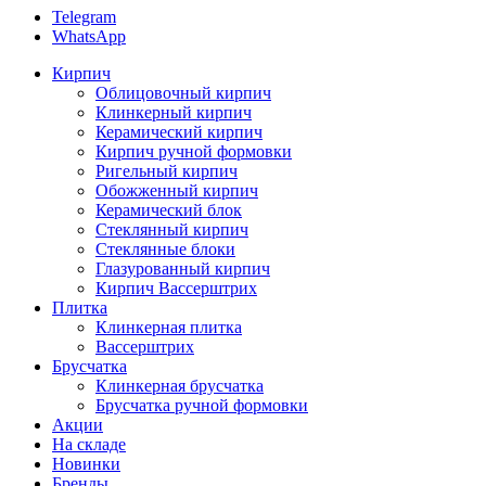
Telegram
WhatsApp
Кирпич
Облицовочный кирпич
Клинкерный кирпич
Керамический кирпич
Кирпич ручной формовки
Ригельный кирпич
Обожженный кирпич
Керамический блок
Стеклянный кирпич
Стеклянные блоки
Глазурованный кирпич
Кирпич Вассерштрих
Плитка
Клинкерная плитка
Вассерштрих
Брусчатка
Клинкерная брусчатка
Брусчатка ручной формовки
Акции
На складе
Новинки
Бренды