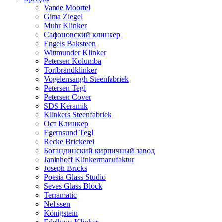
Vande Moortel
Gima Ziegel
Muhr Klinker
Сафоновский клинкер
Engels Baksteen
Wittmunder Klinker
Petersen Kolumba
Torfbrandklinker
Vogelensangh Steenfabriek
Petersen Tegl
Petersen Cover
SDS Keramik
Klinkers Steenfabriek
Ост Клинкер
Egernsund Tegl
Recke Brickerei
Богандинский кирпичный завод
Janinhoff Klinkermanufaktur
Joseph Bricks
Poesia Glass Studio
Seves Glass Block
Terramatic
Nelissen
Königstein
Edelhaus Klinker