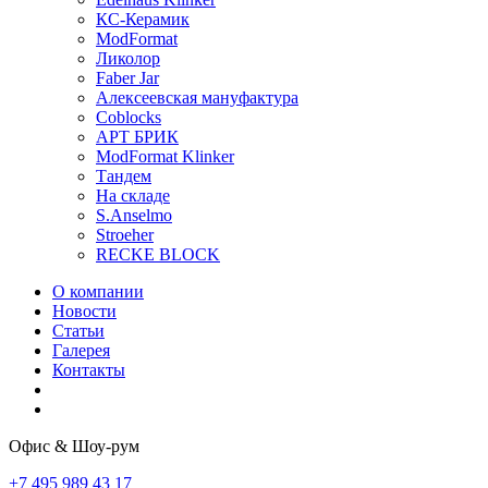
КС-Керамик
ModFormat
Ликолор
Faber Jar
Алексеевская мануфактура
Coblocks
АРТ БРИК
ModFormat Klinker
Тандем
На складе
S.Anselmo
Stroeher
RECKE BLOCK
О компании
Новости
Статьи
Галерея
Контакты
Офис & Шоу-рум
+7 495 989 43 17