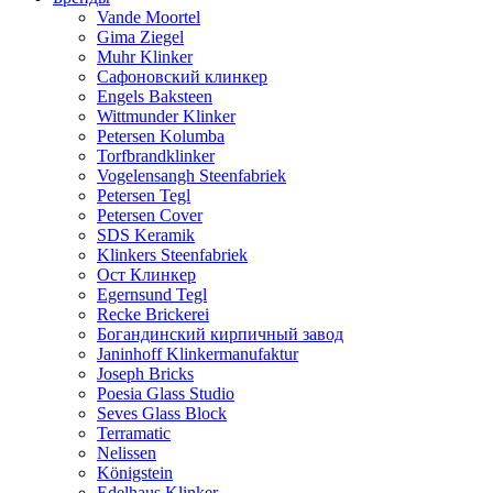
Vande Moortel
Gima Ziegel
Muhr Klinker
Сафоновский клинкер
Engels Baksteen
Wittmunder Klinker
Petersen Kolumba
Torfbrandklinker
Vogelensangh Steenfabriek
Petersen Tegl
Petersen Cover
SDS Keramik
Klinkers Steenfabriek
Ост Клинкер
Egernsund Tegl
Recke Brickerei
Богандинский кирпичный завод
Janinhoff Klinkermanufaktur
Joseph Bricks
Poesia Glass Studio
Seves Glass Block
Terramatic
Nelissen
Königstein
Edelhaus Klinker