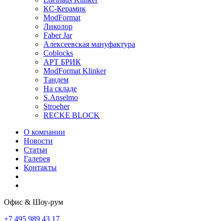
КС-Керамик
ModFormat
Ликолор
Faber Jar
Алексеевская мануфактура
Coblocks
АРТ БРИК
ModFormat Klinker
Тандем
На складе
S.Anselmo
Stroeher
RECKE BLOCK
О компании
Новости
Статьи
Галерея
Контакты
Офис & Шоу-рум
+7 495 989 43 17