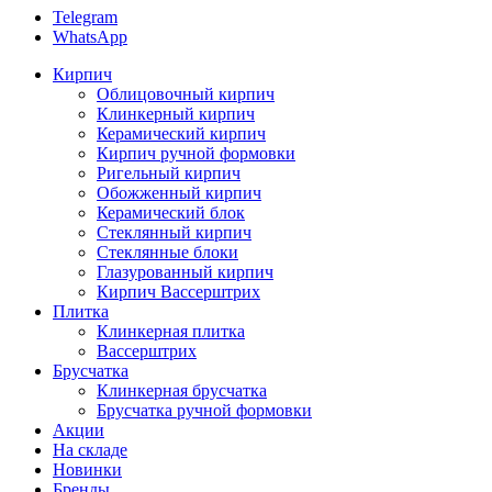
Telegram
WhatsApp
Кирпич
Облицовочный кирпич
Клинкерный кирпич
Керамический кирпич
Кирпич ручной формовки
Ригельный кирпич
Обожженный кирпич
Керамический блок
Стеклянный кирпич
Стеклянные блоки
Глазурованный кирпич
Кирпич Вассерштрих
Плитка
Клинкерная плитка
Вассерштрих
Брусчатка
Клинкерная брусчатка
Брусчатка ручной формовки
Акции
На складе
Новинки
Бренды