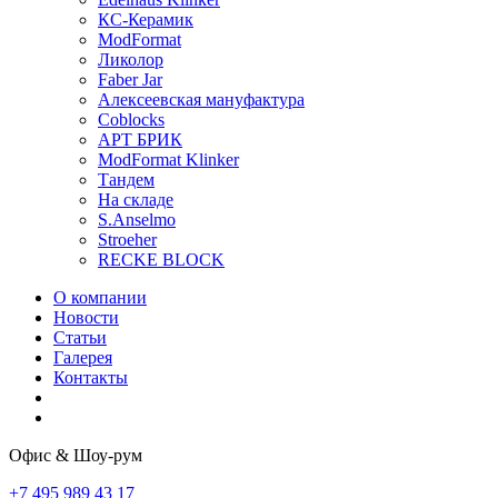
КС-Керамик
ModFormat
Ликолор
Faber Jar
Алексеевская мануфактура
Coblocks
АРТ БРИК
ModFormat Klinker
Тандем
На складе
S.Anselmo
Stroeher
RECKE BLOCK
О компании
Новости
Статьи
Галерея
Контакты
Офис & Шоу-рум
+7 495 989 43 17