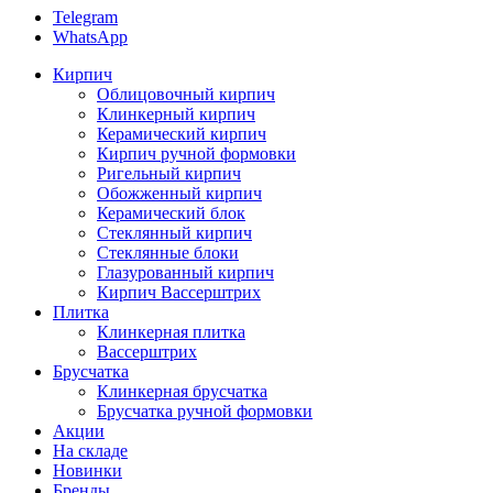
Telegram
WhatsApp
Кирпич
Облицовочный кирпич
Клинкерный кирпич
Керамический кирпич
Кирпич ручной формовки
Ригельный кирпич
Обожженный кирпич
Керамический блок
Стеклянный кирпич
Стеклянные блоки
Глазурованный кирпич
Кирпич Вассерштрих
Плитка
Клинкерная плитка
Вассерштрих
Брусчатка
Клинкерная брусчатка
Брусчатка ручной формовки
Акции
На складе
Новинки
Бренды