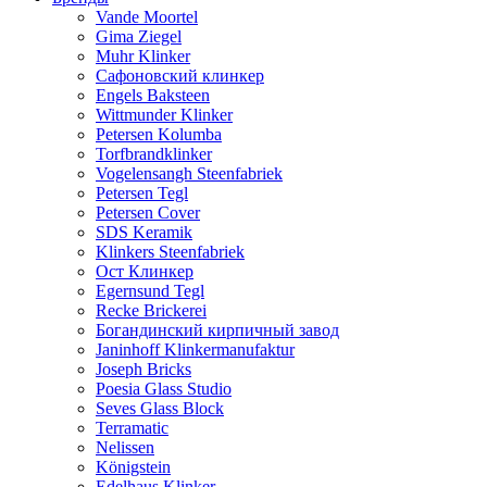
Vande Moortel
Gima Ziegel
Muhr Klinker
Сафоновский клинкер
Engels Baksteen
Wittmunder Klinker
Petersen Kolumba
Torfbrandklinker
Vogelensangh Steenfabriek
Petersen Tegl
Petersen Cover
SDS Keramik
Klinkers Steenfabriek
Ост Клинкер
Egernsund Tegl
Recke Brickerei
Богандинский кирпичный завод
Janinhoff Klinkermanufaktur
Joseph Bricks
Poesia Glass Studio
Seves Glass Block
Terramatic
Nelissen
Königstein
Edelhaus Klinker