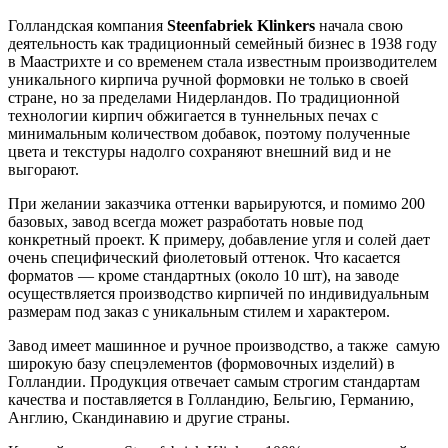
Голландская компания
Steenfabriek Klinkers
начала свою
деятельность как традиционный семейный бизнес в 1938 году
в Маастрихте и со временем стала известным производителем
уникального кирпича ручной формовки не только в своей
стране, но за пределами Нидерландов. По традиционной
технологии кирпич обжигается в туннельных печах с
минимальным количеством добавок, поэтому полученные
цвета и текстуры надолго сохраняют внешний вид и не
выгорают.
При желании заказчика оттенки варьируются, и помимо 200
базовых, завод всегда может разработать новые под
конкретный проект. К примеру, добавление угля и солей дает
очень специфический фиолетовый оттенок. Что касается
форматов — кроме стандартных (около 10 шт), на заводе
осуществляется производство кирпичей по индивидуальным
размерам под заказ с уникальным стилем и характером.
Завод имеет машинное и ручное производство, а также самую
широкую базу спецэлементов (формовочных изделий) в
Голландии. Продукция отвечает самым строгим стандартам
качества и поставляется в Голландию, Бельгию, Германию,
Англию, Скандинавию и другие страны.