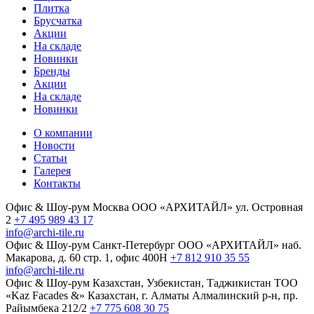
Плитка
Брусчатка
Акции
На складе
Новинки
Бренды
Акции
На складе
Новинки
О компании
Новости
Статьи
Галерея
Контакты
Офис & Шоу-рум
Москва
ООО «АРХИТАЙЛ»
ул. Островная
2
+7 495 989 43 17
info@archi-tile.ru
Офис & Шоу-рум
Санкт-Петербург
ООО «АРХИТАЙЛ»
наб.
Макарова, д. 60
стр. 1, офис 400Н
+7 812 910 35 55
info@archi-tile.ru
Офис & Шоу-рум
Казахстан, Узбекистан, Таджикистан
TOO
«Kaz Facades &»
Казахстан, г. Алматы
Алмалинский р-н, пр.
Райымбека 212/2
+7 775 608 30 75