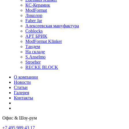
КС-Керамик
ModFormat
Ликолор
Faber Jar
Алексеевская мануфактура
Coblocks
АРТ БРИК
ModFormat Klinker
Тандем
На складе
S.Anselmo
Stroeher
RECKE BLOCK
О компании
Новости
Статьи
Галерея
Контакты
Офис & Шоу-рум
+7 495 989 43 17