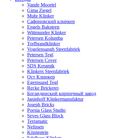
Vande Moortel
Gima Ziegel
Muhr Klinker
Сафоновский клинкер
Engels Baksteen
Wittmunder Klinker
Petersen Kolumba
Torfbrandklinker
Vogelensangh Steenfabriek
Petersen Tegl
Petersen Cover
SDS Keramik
Klinkers Steenfabriek
Ост Клинкер
Egernsund Tegl
Recke Brickerei
Богандинский кирпичный завод
Janinhoff Klinkermanufaktur
Joseph Bricks
Poesia Glass Studio
Seves Glass Block
Terramatic
Nelissen
Königstein
Edelhaus Klinker