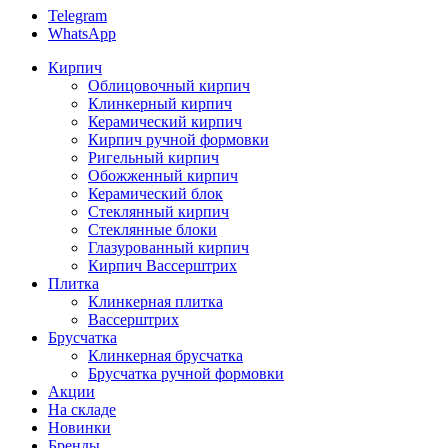
Telegram
WhatsApp
Кирпич
Облицовочный кирпич
Клинкерный кирпич
Керамический кирпич
Кирпич ручной формовки
Ригельный кирпич
Обожженный кирпич
Керамический блок
Стеклянный кирпич
Стеклянные блоки
Глазурованный кирпич
Кирпич Вассерштрих
Плитка
Клинкерная плитка
Вассерштрих
Брусчатка
Клинкерная брусчатка
Брусчатка ручной формовки
Акции
На складе
Новинки
Бренды