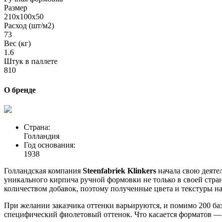
Размер
210х100х50
Расход (шт/м2)
73
Вес (кг)
1.6
Штук в паллете
810
О бренде
Страна:
Голландия
Год основания:
1938
Голландская компания
Steenfabriek Klinkers
начала свою деяте
уникального кирпича ручной формовки не только в своей стра
количеством добавок, поэтому полученные цвета и текстуры н
При желании заказчика оттенки варьируются, и помимо 200 базо
специфический фиолетовый оттенок. Что касается форматов — 