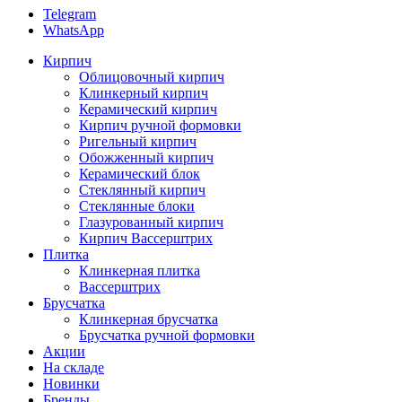
Telegram
WhatsApp
Кирпич
Облицовочный кирпич
Клинкерный кирпич
Керамический кирпич
Кирпич ручной формовки
Ригельный кирпич
Обожженный кирпич
Керамический блок
Стеклянный кирпич
Стеклянные блоки
Глазурованный кирпич
Кирпич Вассерштрих
Плитка
Клинкерная плитка
Вассерштрих
Брусчатка
Клинкерная брусчатка
Брусчатка ручной формовки
Акции
На складе
Новинки
Бренды