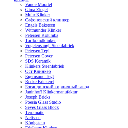
Vande Moortel
Gima Ziegel
Muhr Klinker
Сафоновский клинкер
Engels Baksteen
Wittmunder Klinker
Petersen Kolumba
Torfbrandklinker
Vogelensangh Steenfabriek
Petersen Tegl
Petersen Cover
SDS Keramik
Klinkers Steenfabriek
Ост Клинкер
Egernsund Tegl
Recke Brickerei
Богандинский кирпичный завод
Janinhoff Klinkermanufaktur
Joseph Bricks
Poesia Glass Studio
Seves Glass Block
Terramatic
Nelissen
Königstein
Edelhaus Klinker