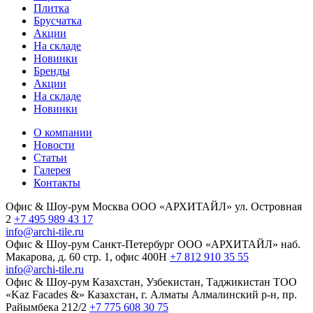
Плитка
Брусчатка
Акции
На складе
Новинки
Бренды
Акции
На складе
Новинки
О компании
Новости
Статьи
Галерея
Контакты
Офис & Шоу-рум
Москва
ООО «АРХИТАЙЛ»
ул. Островная
2
+7 495 989 43 17
info@archi-tile.ru
Офис & Шоу-рум
Санкт-Петербург
ООО «АРХИТАЙЛ»
наб.
Макарова, д. 60
стр. 1, офис 400Н
+7 812 910 35 55
info@archi-tile.ru
Офис & Шоу-рум
Казахстан, Узбекистан, Таджикистан
TOO
«Kaz Facades &»
Казахстан, г. Алматы
Алмалинский р-н, пр.
Райымбека 212/2
+7 775 608 30 75