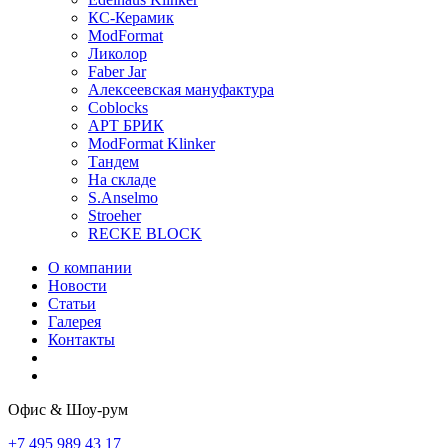
КС-Керамик
ModFormat
Ликолор
Faber Jar
Алексеевская мануфактура
Coblocks
АРТ БРИК
ModFormat Klinker
Тандем
На складе
S.Anselmo
Stroeher
RECKE BLOCK
О компании
Новости
Статьи
Галерея
Контакты
Офис & Шоу-рум
+7 495 989 43 17