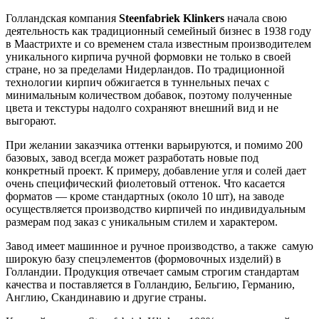
Голландская компания
Steenfabriek Klinkers
начала свою
деятельность как традиционный семейный бизнес в 1938 году
в Маастрихте и со временем стала известным производителем
уникального кирпича ручной формовки не только в своей
стране, но за пределами Нидерландов. По традиционной
технологии кирпич обжигается в туннельных печах с
минимальным количеством добавок, поэтому полученные
цвета и текстуры надолго сохраняют внешний вид и не
выгорают.
При желании заказчика оттенки варьируются, и помимо 200
базовых, завод всегда может разработать новые под
конкретный проект. К примеру, добавление угля и солей дает
очень специфический фиолетовый оттенок. Что касается
форматов — кроме стандартных (около 10 шт), на заводе
осуществляется производство кирпичей по индивидуальным
размерам под заказ с уникальным стилем и характером.
Завод имеет машинное и ручное производство, а также самую
широкую базу спецэлементов (формовочных изделий) в
Голландии. Продукция отвечает самым строгим стандартам
качества и поставляется в Голландию, Бельгию, Германию,
Англию, Скандинавию и другие страны.