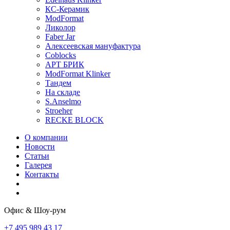
КС-Керамик
ModFormat
Ликолор
Faber Jar
Алексеевская мануфактура
Coblocks
АРТ БРИК
ModFormat Klinker
Тандем
На складе
S.Anselmo
Stroeher
RECKE BLOCK
О компании
Новости
Статьи
Галерея
Контакты
Офис & Шоу-рум
+7 495 989 43 17