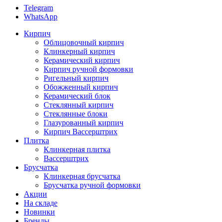
Telegram
WhatsApp
Кирпич
Облицовочный кирпич
Клинкерный кирпич
Керамический кирпич
Кирпич ручной формовки
Ригельный кирпич
Обожженный кирпич
Керамический блок
Стеклянный кирпич
Стеклянные блоки
Глазурованный кирпич
Кирпич Вассерштрих
Плитка
Клинкерная плитка
Вассерштрих
Брусчатка
Клинкерная брусчатка
Брусчатка ручной формовки
Акции
На складе
Новинки
Бренды