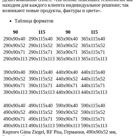
находим для каждого клиента индивидуальное решение; так
возникают новые продукты, фактуры и цвета».
Таблица форматов
90
115
90
115
290х90х40
290х115х40
365х90х40
365х115х40
290х90х52
290х115х52
365х90х52
365х115х52
290х90х71
290х115х71
365х90х71
365х115х71
290х90х113
290х115х113
365х90х113
365х115х113
390х90х40
390х115х40
440х90х40
440х115х40
390х90х52
390х115х52
440х90х52
440х115х52
390х90х71
390х115х71
440х90х71
440х115х71
390х90х113
390х115х113
440х90х113
440х115х113
490х90х40
490х115х40
590х90х40
590х115х40
490х90х52
490х115х52
590х90х52
590х115х52
490х90х71
490х115х71
590х90х71
590х115х71
490х90х113
490х115х113
590х90х113
590х115х113
Кирпич Gima Ziegel, RF Pisa, Германия, 490х90х52 мм,