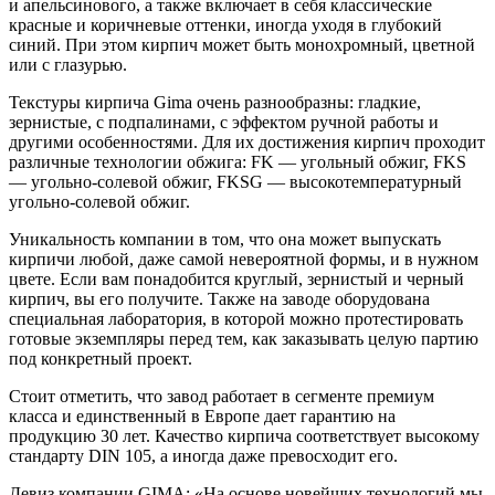
и апельсинового, а также включает в себя классические
красные и коричневые оттенки, иногда уходя в глубокий
синий. При этом кирпич может быть монохромный, цветной
или с глазурью.
Текстуры кирпича Gima очень разнообразны: гладкие,
зернистые, с подпалинами, с эффектом ручной работы и
другими особенностями. Для их достижения кирпич проходит
различные технологии обжига: FK — угольный обжиг, FKS
— угольно-солевой обжиг, FKSG — высокотемпературный
угольно-солевой обжиг.
Уникальность компании в том, что она может выпускать
кирпичи любой, даже самой невероятной формы, и в нужном
цвете. Если вам понадобится круглый, зернистый и черный
кирпич, вы его получите. Также на заводе оборудована
специальная лаборатория, в которой можно протестировать
готовые экземпляры перед тем, как заказывать целую партию
под конкретный проект.
Стоит отметить, что завод работает в сегменте премиум
класса и единственный в Европе дает гарантию на
продукцию 30 лет. Качество кирпича соответствует высокому
стандарту DIN 105, а иногда даже превосходит его.
Девиз компании GIMA: «На основе новейших технологий мы