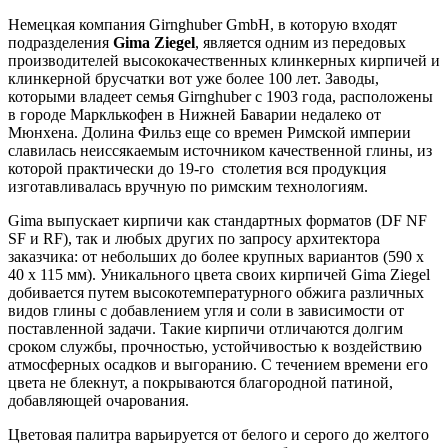
Немецкая компания Girnghuber GmbH, в которую входят
подразделения
Gima Ziegel
, является одним из передовых
производителей высококачественных клинкерных кирпичей и
клинкерной брусчатки вот уже более 100 лет. Заводы,
которыми владеет семья Girnghuber с 1903 года, расположены
в городе Марклькофен в Нижней Баварии недалеко от
Мюнхена. Долина Фильз еще со времен Римской империи
славилась неиссякаемым источником качественной глины, из
которой практически до 19-го столетия вся продукция
изготавливалась вручную по римским технологиям.
Gima выпускает кирпичи как стандартных форматов (DF NF
SF и RF), так и любых других по запросу архитектора
заказчика: от небольших до более крупных вариантов (590 х
40 х 115 мм). Уникального цвета своих кирпичей Gima Ziegel
добивается путем высокотемпературного обжига различных
видов глины с добавлением угля и соли в зависимости от
поставленной задачи. Такие кирпичи отличаются долгим
сроком службы, прочностью, устойчивостью к воздействию
атмосферных осадков и выгоранию. С течением времени его
цвета не блекнут, а покрываются благородной патиной,
добавляющей очарования.
Цветовая палитра варьируется от белого и серого до желтого