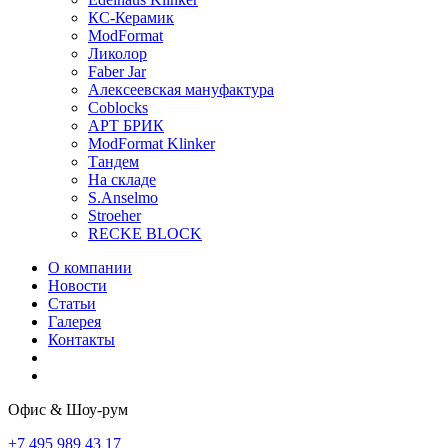
КС-Керамик
ModFormat
Ликолор
Faber Jar
Алексеевская мануфактура
Coblocks
АРТ БРИК
ModFormat Klinker
Тандем
На складе
S.Anselmo
Stroeher
RECKE BLOCK
О компании
Новости
Статьи
Галерея
Контакты
Офис & Шоу-рум
+7 495 989 43 17