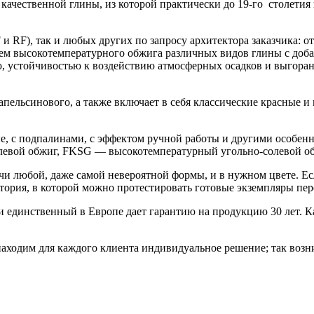
ачественной глины, из которой практически до 19-го столетия
 RF), так и любых других по запросу архитектора заказчика: от
ем высокотемпературного обжига различных видов глины с добав
 устойчивостью к воздействию атмосферных осадков и выгорани
 апельсинового, а также включает в себя классические красные и
ые, с подпалинами, с эффектом ручной работы и другими особен
левой обжиг, FKSG — высокотемпературный угольно-солевой об
чи любой, даже самой невероятной формы, и в нужном цвете. Е
атория, в которой можно протестировать готовые экземпляры пер
 и единственный в Европе дает гарантию на продукцию 30 лет. К
ходим для каждого клиента индивидуальное решение; так возн