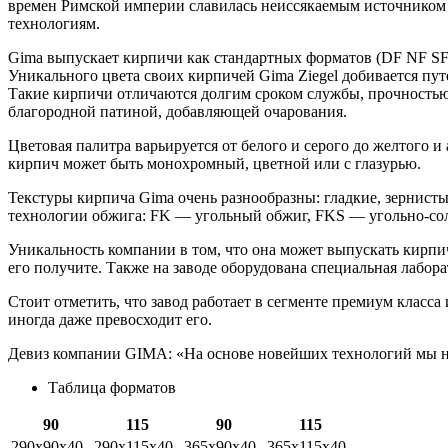
времен Римской империи славилась неиссякаемым источником к
технологиям.
Gima выпускает кирпичи как стандартных форматов (DF NF SF и
Уникального цвета своих кирпичей Gima Ziegel добивается пут
Такие кирпичи отличаются долгим сроком службы, прочностью,
благородной патиной, добавляющей очарования.
Цветовая палитра варьируется от белого и серого до желтого и
кирпич может быть монохромный, цветной или с глазурью.
Текстуры кирпича Gima очень разнообразны: гладкие, зернист
технологии обжига: FK — угольный обжиг, FKS — угольно-со
Уникальность компании в том, что она может выпускать кирпи
его получите. Также на заводе оборудована специальная лабор
Стоит отметить, что завод работает в сегменте премиум класса
иногда даже превосходит его.
Девиз компании GIMA: «На основе новейших технологий мы на
Таблица форматов
90
115
90
115
290х90х40
290х115х40
365х90х40
365х115х40