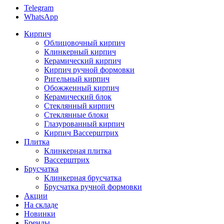
Telegram
WhatsApp
Кирпич
Облицовочный кирпич
Клинкерный кирпич
Керамический кирпич
Кирпич ручной формовки
Ригельный кирпич
Обожженный кирпич
Керамический блок
Стеклянный кирпич
Стеклянные блоки
Глазурованный кирпич
Кирпич Вассерштрих
Плитка
Клинкерная плитка
Вассерштрих
Брусчатка
Клинкерная брусчатка
Брусчатка ручной формовки
Акции
На складе
Новинки
Бренды