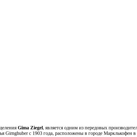
зделения
Gima Ziegel
, является одним из передовых производит
емья Girnghuber с 1903 года, расположены в городе Марклькофен