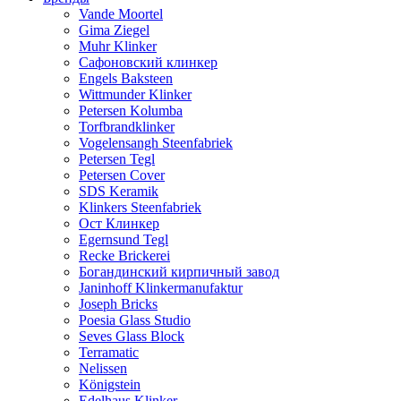
Vande Moortel
Gima Ziegel
Muhr Klinker
Сафоновский клинкер
Engels Baksteen
Wittmunder Klinker
Petersen Kolumba
Torfbrandklinker
Vogelensangh Steenfabriek
Petersen Tegl
Petersen Cover
SDS Keramik
Klinkers Steenfabriek
Ост Клинкер
Egernsund Tegl
Recke Brickerei
Богандинский кирпичный завод
Janinhoff Klinkermanufaktur
Joseph Bricks
Poesia Glass Studio
Seves Glass Block
Terramatic
Nelissen
Königstein
Edelhaus Klinker