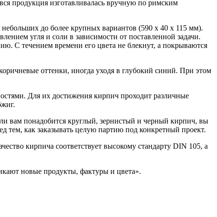
 вся продукция изготавливалась вручную по римским
 небольших до более крупных вариантов (590 х 40 х 115 мм).
лением угля и соли в зависимости от поставленной задачи.
ю. С течением времени его цвета не блекнут, а покрываются
 коричневые оттенки, иногда уходя в глубокий синий. При этом
ностями. Для их достижения кирпич проходит различные
жиг.
сли вам понадобится круглый, зернистый и черный кирпич, вы
ед тем, как заказывать целую партию под конкретный проект.
ачество кирпича соответствует высокому стандарту DIN 105, а
икают новые продукты, фактуры и цвета».