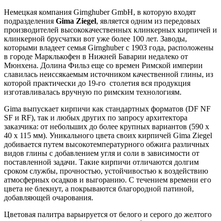
Немецкая компания Girnghuber GmbH, в которую входят
подразделения
Gima Ziegel
, является одним из передовых
производителей высококачественных клинкерных кирпичей и
клинкерной брусчатки вот уже более 100 лет. Заводы,
которыми владеет семья Girnghuber с 1903 года, расположены
в городе Марклькофен в Нижней Баварии недалеко от
Мюнхена. Долина Фильз еще со времен Римской империи
славилась неиссякаемым источником качественной глины, из
которой практически до 19-го столетия вся продукция
изготавливалась вручную по римским технологиям.
Gima выпускает кирпичи как стандартных форматов (DF NF
SF и RF), так и любых других по запросу архитектора
заказчика: от небольших до более крупных вариантов (590 х
40 х 115 мм). Уникального цвета своих кирпичей Gima Ziegel
добивается путем высокотемпературного обжига различных
видов глины с добавлением угля и соли в зависимости от
поставленной задачи. Такие кирпичи отличаются долгим
сроком службы, прочностью, устойчивостью к воздействию
атмосферных осадков и выгоранию. С течением времени его
цвета не блекнут, а покрываются благородной патиной,
добавляющей очарования.
Цветовая палитра варьируется от белого и серого до желтого