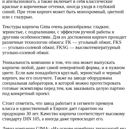
и апельсинового, а также включает в себя классические
красные и коричневые оттенки, иногда уходя в глубокий
синий. При этом кирпич может быть монохромный, цветной
или с глазурью.
Текстуры кирпича Gima очень разнообразны: гладкие,
зернистые, с подпалинами, с эффектом ручной работы и
другими особенностями. Для их достижения кирпич проходит
различные технологии обжига: FK — угольный обжиг, FKS
— угольно-солевой обжиг, FKSG — высокотемпературный
угольно-солевой обжиг.
Уникальность компании в том, что она может выпускать
кирпичи любой, даже самой невероятной формы, и в нужном
цвете. Если вам понадобится круглый, зернистый и черный
кирпич, вы его получите. Также на заводе оборудована
специальная лаборатория, в которой можно протестировать
готовые экземпляры перед тем, как заказывать целую партию
под конкретный проект.
Стоит отметить, что завод работает в сегменте премиум
класса и единственный в Европе дает гарантию на
продукцию 30 лет. Качество кирпича соответствует высокому
стандарту DIN 105, а иногда даже превосходит его.
Девиз компании GIMA: «На основе новейших технологий мы