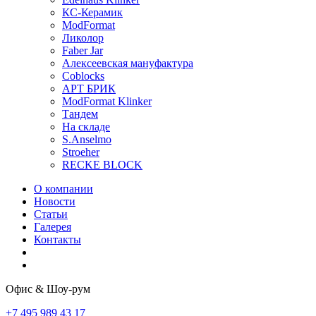
КС-Керамик
ModFormat
Ликолор
Faber Jar
Алексеевская мануфактура
Coblocks
АРТ БРИК
ModFormat Klinker
Тандем
На складе
S.Anselmo
Stroeher
RECKE BLOCK
О компании
Новости
Статьи
Галерея
Контакты
Офис & Шоу-рум
+7 495 989 43 17