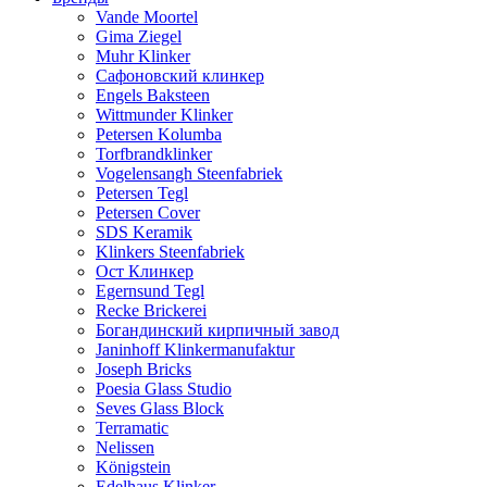
Vande Moortel
Gima Ziegel
Muhr Klinker
Сафоновский клинкер
Engels Baksteen
Wittmunder Klinker
Petersen Kolumba
Torfbrandklinker
Vogelensangh Steenfabriek
Petersen Tegl
Petersen Cover
SDS Keramik
Klinkers Steenfabriek
Ост Клинкер
Egernsund Tegl
Recke Brickerei
Богандинский кирпичный завод
Janinhoff Klinkermanufaktur
Joseph Bricks
Poesia Glass Studio
Seves Glass Block
Terramatic
Nelissen
Königstein
Edelhaus Klinker