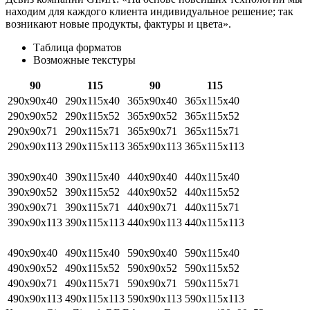
находим для каждого клиента индивидуальное решение; так
возникают новые продукты, фактуры и цвета».
Таблица форматов
Возможные текстуры
90
115
90
115
290х90х40
290х115х40
365х90х40
365х115х40
290х90х52
290х115х52
365х90х52
365х115х52
290х90х71
290х115х71
365х90х71
365х115х71
290х90х113
290х115х113
365х90х113
365х115х113
390х90х40
390х115х40
440х90х40
440х115х40
390х90х52
390х115х52
440х90х52
440х115х52
390х90х71
390х115х71
440х90х71
440х115х71
390х90х113
390х115х113
440х90х113
440х115х113
490х90х40
490х115х40
590х90х40
590х115х40
490х90х52
490х115х52
590х90х52
590х115х52
490х90х71
490х115х71
590х90х71
590х115х71
490х90х113
490х115х113
590х90х113
590х115х113