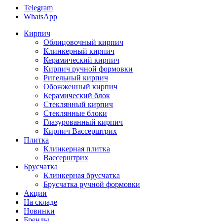
Telegram
WhatsApp
Кирпич
Облицовочный кирпич
Клинкерный кирпич
Керамический кирпич
Кирпич ручной формовки
Ригельный кирпич
Обожженный кирпич
Керамический блок
Стеклянный кирпич
Стеклянные блоки
Глазурованный кирпич
Кирпич Вассерштрих
Плитка
Клинкерная плитка
Вассерштрих
Брусчатка
Клинкерная брусчатка
Брусчатка ручной формовки
Акции
На складе
Новинки
Бренды