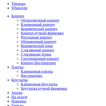
Telegram
WhatsApp
Кирпич
Облицовочный кирпич
Клинкерный кирпич
Керамический кирпич
Кирпич ручной формовки
Ригельный кирпич
Обожженный кирпич
Керамический блок
Стеклянный кирпич
Стеклянные блоки
Глазурованный кирпич
Кирпич Вассерштрих
Плитка
Клинкерная плитка
Вассерштрих
Брусчатка
Клинкерная брусчатка
Брусчатка ручной формовки
Акции
На складе
Новинки
Бренды