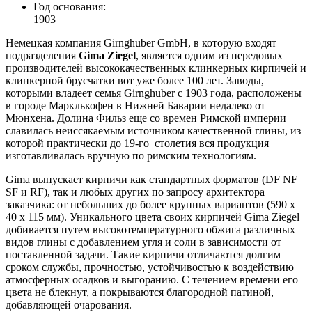
Год основания:
1903
Немецкая компания Girnghuber GmbH, в которую входят
подразделения
Gima Ziegel
, является одним из передовых
производителей высококачественных клинкерных кирпичей и
клинкерной брусчатки вот уже более 100 лет. Заводы,
которыми владеет семья Girnghuber с 1903 года, расположены
в городе Марклькофен в Нижней Баварии недалеко от
Мюнхена. Долина Фильз еще со времен Римской империи
славилась неиссякаемым источником качественной глины, из
которой практически до 19-го столетия вся продукция
изготавливалась вручную по римским технологиям.
Gima выпускает кирпичи как стандартных форматов (DF NF
SF и RF), так и любых других по запросу архитектора
заказчика: от небольших до более крупных вариантов (590 х
40 х 115 мм). Уникального цвета своих кирпичей Gima Ziegel
добивается путем высокотемпературного обжига различных
видов глины с добавлением угля и соли в зависимости от
поставленной задачи. Такие кирпичи отличаются долгим
сроком службы, прочностью, устойчивостью к воздействию
атмосферных осадков и выгоранию. С течением времени его
цвета не блекнут, а покрываются благородной патиной,
добавляющей очарования.