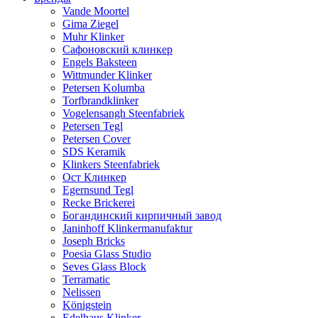
Vande Moortel
Gima Ziegel
Muhr Klinker
Сафоновский клинкер
Engels Baksteen
Wittmunder Klinker
Petersen Kolumba
Torfbrandklinker
Vogelensangh Steenfabriek
Petersen Tegl
Petersen Cover
SDS Keramik
Klinkers Steenfabriek
Ост Клинкер
Egernsund Tegl
Recke Brickerei
Богандинский кирпичный завод
Janinhoff Klinkermanufaktur
Joseph Bricks
Poesia Glass Studio
Seves Glass Block
Terramatic
Nelissen
Königstein
Edelhaus Klinker