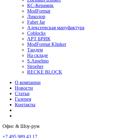
КС-Керамик
ModFormat
Ликолор
Faber Jar
Алексеевская мануфактура
Coblocks
АРТ БРИК
ModFormat Klinker
Тандем
На складе
S.Anselmo
Stroeher
RECKE BLOCK
О компании
Новости
Статьи
Галерея
Контакты
Офис & Шоу-рум
+7 495 989 43 17