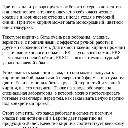
Цветовая палитра варьируется от белого и серого до желтого
и апельсинового, а также включает в себя классические
красные и коричневые оттенки, иногда уходя в глубокий
синий. При этом кирпич может быть монохромный, цветной
или с глазурью.
Текстуры кирпича Gima очень разнообразны: гладкие,
зернистые, с подпалинами, с эффектом ручной работы и
другими особенностями. Для их достижения кирпич проходит
различные технологии обжига: FK — угольный обжиг, FKS
— угольно-солевой обжиг, FKSG — высокотемпературный
угольно-солевой обжиг.
Уникальность компании в том, что она может выпускать
кирпичи любой, даже самой невероятной формы, и в нужном
цвете. Если вам понадобится круглый, зернистый и черный
кирпич, вы его получите. Также на заводе оборудована
специальная лаборатория, в которой можно протестировать
готовые экземпляры перед тем, как заказывать целую партию
под конкретный проект.
Стоит отметить, что завод работает в сегменте премиум
класса и единственный в Европе дает гарантию на
продукцию 30 лет. Качество кирпича соответствует высокому