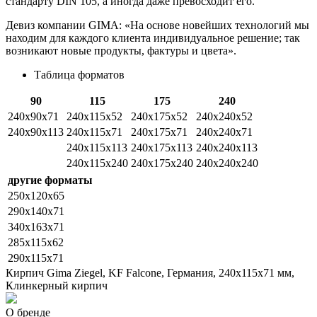
стандарту DIN 105, а иногда даже превосходит его.
Девиз компании GIMA: «На основе новейших технологий мы
находим для каждого клиента индивидуальное решение; так
возникают новые продукты, фактуры и цвета».
Таблица форматов
90
115
175
240
240х90х71
240x115x52
240х175х52
240х240х52
240x90x113
240x115x71
240х175х71
240х240х71
240x115x113
240х175х113
240х240х113
240x115x240
240х175х240
240х240х240
другие форматы
250x120x65
290x140x71
340x163x71
285x115x62
290x115x71
Кирпич Gima Ziegel, KF Falcone, Германия, 240х115х71 мм,
Клинкерный кирпич
О бренде