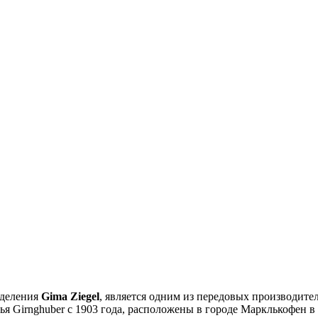
зделения
Gima Ziegel
, является одним из передовых производит
емья Girnghuber с 1903 года, расположены в городе Марклькофен