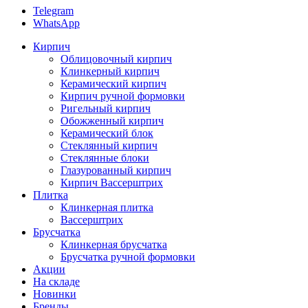
Telegram
WhatsApp
Кирпич
Облицовочный кирпич
Клинкерный кирпич
Керамический кирпич
Кирпич ручной формовки
Ригельный кирпич
Обожженный кирпич
Керамический блок
Стеклянный кирпич
Стеклянные блоки
Глазурованный кирпич
Кирпич Вассерштрих
Плитка
Клинкерная плитка
Вассерштрих
Брусчатка
Клинкерная брусчатка
Брусчатка ручной формовки
Акции
На складе
Новинки
Бренды