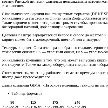
времен Римской империи славилась неиссякаемым источником к
технологиям.
Gima выпускает кирпичи как стандартных форматов (DF NF SF и
Уникального цвета своих кирпичей Gima Ziegel добивается пут
Такие кирпичи отличаются долгим сроком службы, прочностью,
благородной патиной, добавляющей очарования.
Цветовая палитра варьируется от белого и серого до желтого и
кирпич может быть монохромный, цветной или с глазурью.
Текстуры кирпича Gima очень разнообразны: гладкие, зернист
технологии обжига: FK — угольный обжиг, FKS — угольно-со
Уникальность компании в том, что она может выпускать кирпи
его получите. Также на заводе оборудована специальная лабор
Стоит отметить, что завод работает в сегменте премиум класса
иногда даже превосходит его.
Девиз компании GIMA: «На основе новейших технологий мы на
Таблица форматов
90
115
175
240
240х90х71
240x115x52
240х175х52
240х240х52