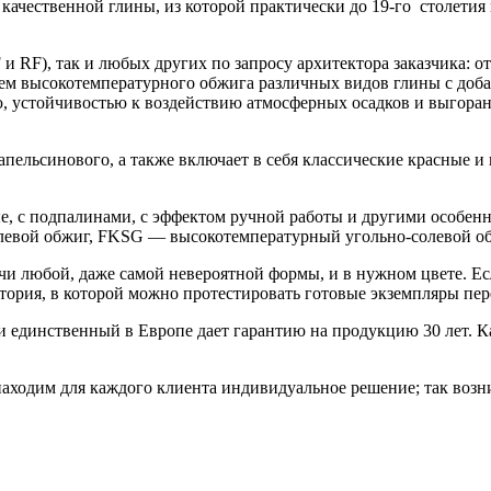
ачественной глины, из которой практически до 19-го столетия
 RF), так и любых других по запросу архитектора заказчика: от
ем высокотемпературного обжига различных видов глины с добав
 устойчивостью к воздействию атмосферных осадков и выгорани
 апельсинового, а также включает в себя классические красные и
ые, с подпалинами, с эффектом ручной работы и другими особен
левой обжиг, FKSG — высокотемпературный угольно-солевой об
чи любой, даже самой невероятной формы, и в нужном цвете. Е
атория, в которой можно протестировать готовые экземпляры пер
 и единственный в Европе дает гарантию на продукцию 30 лет. К
ходим для каждого клиента индивидуальное решение; так возн