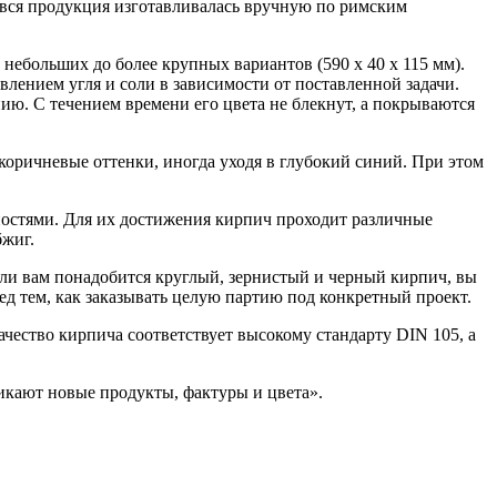
 вся продукция изготавливалась вручную по римским
 небольших до более крупных вариантов (590 х 40 х 115 мм).
лением угля и соли в зависимости от поставленной задачи.
ю. С течением времени его цвета не блекнут, а покрываются
 коричневые оттенки, иногда уходя в глубокий синий. При этом
ностями. Для их достижения кирпич проходит различные
жиг.
сли вам понадобится круглый, зернистый и черный кирпич, вы
ед тем, как заказывать целую партию под конкретный проект.
ачество кирпича соответствует высокому стандарту DIN 105, а
икают новые продукты, фактуры и цвета».