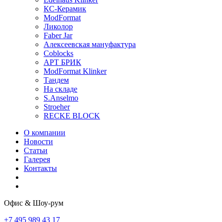
КС-Керамик
ModFormat
Ликолор
Faber Jar
Алексеевская мануфактура
Coblocks
АРТ БРИК
ModFormat Klinker
Тандем
На складе
S.Anselmo
Stroeher
RECKE BLOCK
О компании
Новости
Статьи
Галерея
Контакты
Офис & Шоу-рум
+7 495 989 43 17