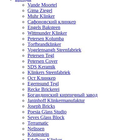
Vande Moortel
Gima Ziegel
Muhr Klinker
Сафоновский клинкер
Engels Baksteen
Wittmunder Klinker
Petersen Kolumba
Torfbrandklinker
Vogelensangh Steenfabriek
Petersen Tegl
Petersen Cover
SDS Keramik
Klinkers Steenfabriek
Ост Клинкер
Egernsund Tegl
Recke Brickerei
Богандинский кирпичный завод
Janinhoff Klinkermanufaktur
Joseph Bricks
Poesia Glass Studio
Seves Glass Block
Terramatic
Nelissen
Königstein
Edelhaus Klinker