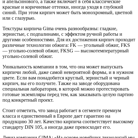
и апельсинового, а также включает в себя классические
красные и коричневые оттенки, иногда уходя в глубокий
синий. При этом кирпич может быть монохромный, цветной
или с глазурью.
Текстуры кирпича Gima очень разнообразны: гладкие,
зернистые, с подпалинами, с эффектом ручной работы и
другими особенностями. Для их достижения кирпич проходит
различные технологии обжига: FK — угольный обжиг, FKS
— угольно-солевой обжиг, FKSG — высокотемпературный
угольно-солевой обжиг.
Уникальность компании в том, что она может выпускать
кирпичи любой, даже самой невероятной формы, и в нужном
цвете. Если вам понадобится круглый, зернистый и черный
кирпич, вы его получите. Также на заводе оборудована
специальная лаборатория, в которой можно протестировать
готовые экземпляры перед тем, как заказывать целую партию
под конкретный проект.
Стоит отметить, что завод работает в сегменте премиум
класса и единственный в Европе дает гарантию на
продукцию 30 лет. Качество кирпича соответствует высокому
стандарту DIN 105, а иногда даже превосходит его.
Девиз компании GIMA: «На основе новейших технологий мы