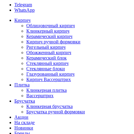
Telegram
WhatsApp
Кирпич
Облицовочный кирпич
Клинкерный кирпич
Керамический кирпич
Кирпич ручной формовки
Ригельный кирпич
Обожженный кирпич
Керамический блок
Стеклянный кирпич
Стеклянные блоки
Глазурованный кирпич
Кирпич Вассерштрих
Плитка
Клинкерная плитка
Вассерштрих
Брусчатка
Клинкерная брусчатка
Брусчатка ручной формовки
Акции
На складе
Новинки
Бренды