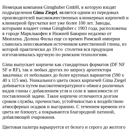
Немецкая компания Girnghuber GmbH, в которую входят
подразделения
Gima Ziegel
, является одним из передовых
производителей высококачественных клинкерных кирпичей и
клинкерной брусчатки вот уже более 100 лет. Заводы,
которыми владеет семья Girnghuber с 1903 года, расположены
в городе Марклькофен в Нижней Баварии недалеко от
Мюнхена. Долина Фильз еще со времен Римской империи
славилась неиссякаемым источником качественной глины, из
которой практически до 19-го столетия вся продукция
изготавливалась вручную по римским технологиям.
Gima выпускает кирпичи как стандартных форматов (DF NF
SF и RF), так и любых других по запросу архитектора
заказчика: от небольших до более крупных вариантов (590 х
40 х 115 мм). Уникального цвета своих кирпичей Gima Ziegel
добивается путем высокотемпературного обжига различных
видов глины с добавлением угля и соли в зависимости от
поставленной задачи. Такие кирпичи отличаются долгим
сроком службы, прочностью, устойчивостью к воздействию
атмосферных осадков и выгоранию. С течением времени его
цвета не блекнут, а покрываются благородной патиной,
добавляющей очарования.
Цветовая палитра варьируется от белого и серого до желтого