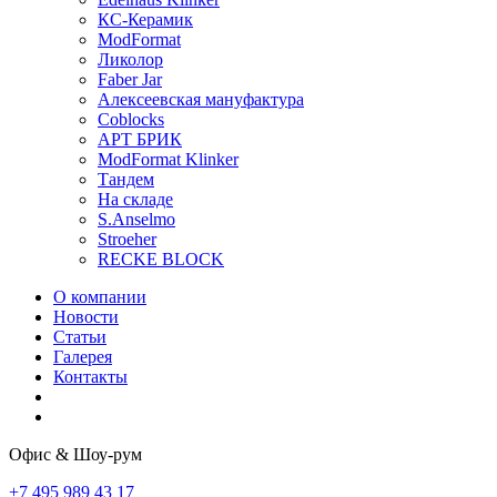
КС-Керамик
ModFormat
Ликолор
Faber Jar
Алексеевская мануфактура
Coblocks
АРТ БРИК
ModFormat Klinker
Тандем
На складе
S.Anselmo
Stroeher
RECKE BLOCK
О компании
Новости
Статьи
Галерея
Контакты
Офис & Шоу-рум
+7 495 989 43 17