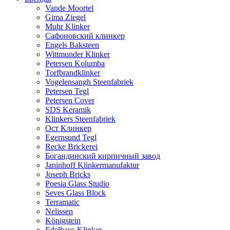
Vande Moortel
Gima Ziegel
Muhr Klinker
Сафоновский клинкер
Engels Baksteen
Wittmunder Klinker
Petersen Kolumba
Torfbrandklinker
Vogelensangh Steenfabriek
Petersen Tegl
Petersen Cover
SDS Keramik
Klinkers Steenfabriek
Ост Клинкер
Egernsund Tegl
Recke Brickerei
Богандинский кирпичный завод
Janinhoff Klinkermanufaktur
Joseph Bricks
Poesia Glass Studio
Seves Glass Block
Terramatic
Nelissen
Königstein
Edelhaus Klinker