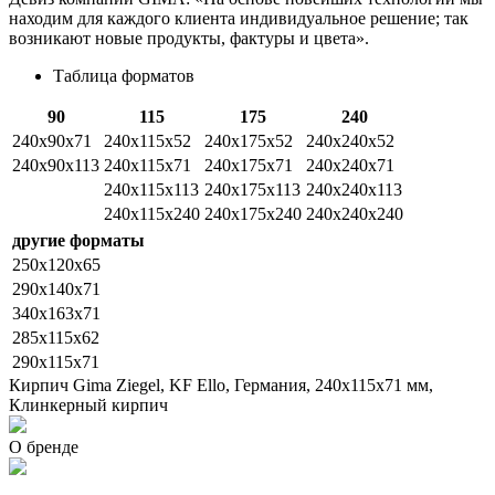
находим для каждого клиента индивидуальное решение; так
возникают новые продукты, фактуры и цвета».
Таблица форматов
90
115
175
240
240х90х71
240x115x52
240х175х52
240х240х52
240x90x113
240x115x71
240х175х71
240х240х71
240x115x113
240х175х113
240х240х113
240x115x240
240х175х240
240х240х240
другие форматы
250x120x65
290x140x71
340x163x71
285x115x62
290x115x71
Кирпич Gima Ziegel, KF Ello, Германия, 240х115х71 мм,
Клинкерный кирпич
О бренде