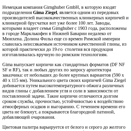
Немецкая компания Girnghuber GmbH, в которую входят
подразделения
Gima Ziegel
, является одним из передовых
производителей высококачественных клинкерных кирпичей и
клинкерной брусчатки вот уже более 100 лет. Заводы,
которыми владеет семья Girnghuber с 1903 года, расположены
в городе Марклькофен в Нижней Баварии недалеко от
Мюнхена. Долина Фильз еще со времен Римской империи
славилась неиссякаемым источником качественной глины, из
которой практически до 19-го столетия вся продукция
изготавливалась вручную по римским технологиям.
Gima выпускает кирпичи как стандартных форматов (DF NF
SF и RF), так и любых других по запросу архитектора
заказчика: от небольших до более крупных вариантов (590 х
40 х 115 мм). Уникального цвета своих кирпичей Gima Ziegel
добивается путем высокотемпературного обжига различных
видов глины с добавлением угля и соли в зависимости от
поставленной задачи. Такие кирпичи отличаются долгим
сроком службы, прочностью, устойчивостью к воздействию
атмосферных осадков и выгоранию. С течением времени его
цвета не блекнут, а покрываются благородной патиной,
добавляющей очарования.
Цветовая палитра варьируется от белого и серого до желтого