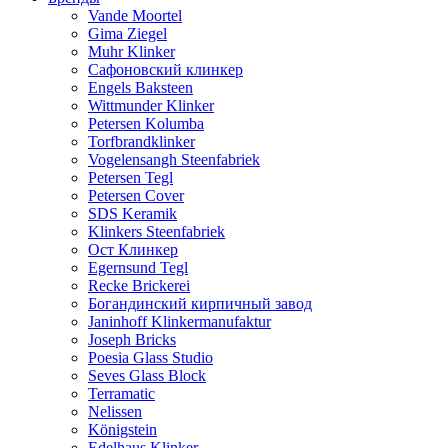
Vande Moortel
Gima Ziegel
Muhr Klinker
Сафоновский клинкер
Engels Baksteen
Wittmunder Klinker
Petersen Kolumba
Torfbrandklinker
Vogelensangh Steenfabriek
Petersen Tegl
Petersen Cover
SDS Keramik
Klinkers Steenfabriek
Ост Клинкер
Egernsund Tegl
Recke Brickerei
Богандинский кирпичный завод
Janinhoff Klinkermanufaktur
Joseph Bricks
Poesia Glass Studio
Seves Glass Block
Terramatic
Nelissen
Königstein
Edelhaus Klinker