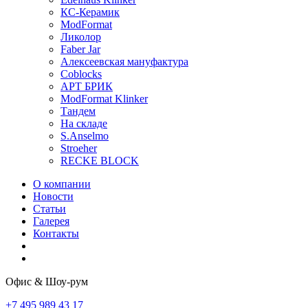
КС-Керамик
ModFormat
Ликолор
Faber Jar
Алексеевская мануфактура
Coblocks
АРТ БРИК
ModFormat Klinker
Тандем
На складе
S.Anselmo
Stroeher
RECKE BLOCK
О компании
Новости
Статьи
Галерея
Контакты
Офис & Шоу-рум
+7 495 989 43 17