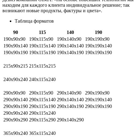
находим для каждого клиента индивидуальное решение; так
возникают новые продукты, фактуры и цвета».
Таблица форматов
90
115
140
190
190х90х90
190х115х90
190х140х90
190х190х90
190х90х140
190х115х140
190х140х140
190х190х140
190х90х190
190х115х190
190х140х190
190х190х190
215х90х215
215х115х215
240х90х240
240х115х240
290х90х90
290х115х90
290х140х90
290х190х90
290х90х140
290х115х140
290х140х140
290х190х140
290х90х190
290х115х190
290х140х190
290х190х190
290х90х240
290х115х240
290х90х290
290х115х290
290х140х290
365х90х240
365х115х240