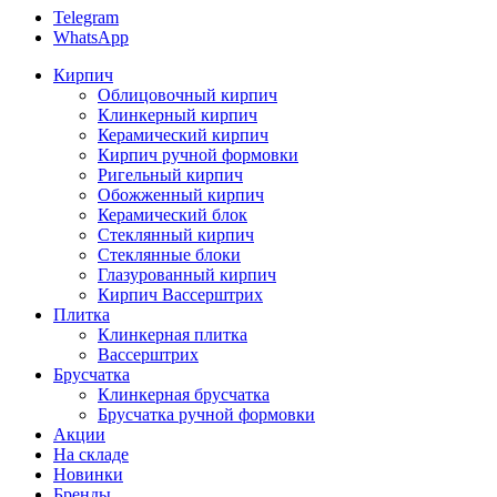
Telegram
WhatsApp
Кирпич
Облицовочный кирпич
Клинкерный кирпич
Керамический кирпич
Кирпич ручной формовки
Ригельный кирпич
Обожженный кирпич
Керамический блок
Стеклянный кирпич
Стеклянные блоки
Глазурованный кирпич
Кирпич Вассерштрих
Плитка
Клинкерная плитка
Вассерштрих
Брусчатка
Клинкерная брусчатка
Брусчатка ручной формовки
Акции
На складе
Новинки
Бренды