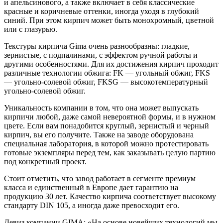
и апельсинового, а также включает в себя классические
красные и коричневые оттенки, иногда уходя в глубокий
синий. При этом кирпич может быть монохромный, цветной
или с глазурью.
Текстуры кирпича Gima очень разнообразны: гладкие,
зернистые, с подпалинами, с эффектом ручной работы и
другими особенностями. Для их достижения кирпич проходит
различные технологии обжига: FK — угольный обжиг, FKS
— угольно-солевой обжиг, FKSG — высокотемпературный
угольно-солевой обжиг.
Уникальность компании в том, что она может выпускать
кирпичи любой, даже самой невероятной формы, и в нужном
цвете. Если вам понадобится круглый, зернистый и черный
кирпич, вы его получите. Также на заводе оборудована
специальная лаборатория, в которой можно протестировать
готовые экземпляры перед тем, как заказывать целую партию
под конкретный проект.
Стоит отметить, что завод работает в сегменте премиум
класса и единственный в Европе дает гарантию на
продукцию 30 лет. Качество кирпича соответствует высокому
стандарту DIN 105, а иногда даже превосходит его.
Девиз компании GIMA: «На основе новейших технологий мы