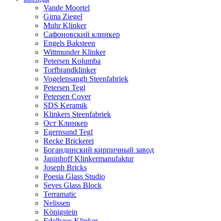
Vande Moortel
Gima Ziegel
Muhr Klinker
Сафоновский клинкер
Engels Baksteen
Wittmunder Klinker
Petersen Kolumba
Torfbrandklinker
Vogelensangh Steenfabriek
Petersen Tegl
Petersen Cover
SDS Keramik
Klinkers Steenfabriek
Ост Клинкер
Egernsund Tegl
Recke Brickerei
Богандинский кирпичный завод
Janinhoff Klinkermanufaktur
Joseph Bricks
Poesia Glass Studio
Seves Glass Block
Terramatic
Nelissen
Königstein
Edelhaus Klinker