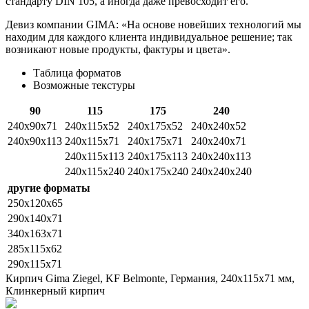
стандарту DIN 105, а иногда даже превосходит его.
Девиз компании GIMA: «На основе новейших технологий мы
находим для каждого клиента индивидуальное решение; так
возникают новые продукты, фактуры и цвета».
Таблица форматов
Возможные текстуры
90
115
175
240
240х90х71
240x115x52
240х175х52
240х240х52
240x90x113
240x115x71
240х175х71
240х240х71
240x115x113
240х175х113
240х240х113
240x115x240
240х175х240
240х240х240
другие форматы
250x120x65
290x140x71
340x163x71
285x115x62
290x115x71
Кирпич Gima Ziegel, KF Belmonte, Германия, 240х115х71 мм,
Клинкерный кирпич