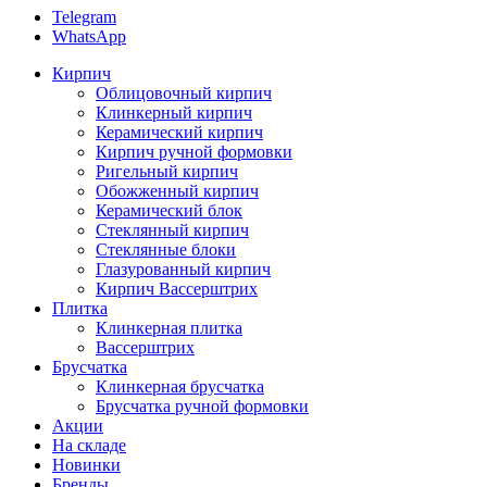
Telegram
WhatsApp
Кирпич
Облицовочный кирпич
Клинкерный кирпич
Керамический кирпич
Кирпич ручной формовки
Ригельный кирпич
Обожженный кирпич
Керамический блок
Стеклянный кирпич
Стеклянные блоки
Глазурованный кирпич
Кирпич Вассерштрих
Плитка
Клинкерная плитка
Вассерштрих
Брусчатка
Клинкерная брусчатка
Брусчатка ручной формовки
Акции
На складе
Новинки
Бренды