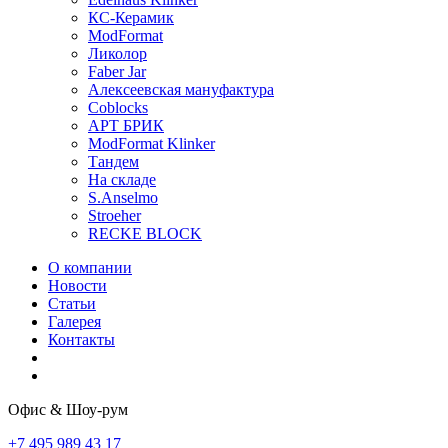
КС-Керамик
ModFormat
Ликолор
Faber Jar
Алексеевская мануфактура
Coblocks
АРТ БРИК
ModFormat Klinker
Тандем
На складе
S.Anselmo
Stroeher
RECKE BLOCK
О компании
Новости
Статьи
Галерея
Контакты
Офис & Шоу-рум
+7 495 989 43 17