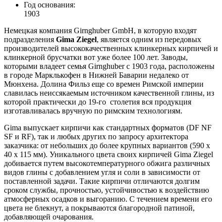
Год основания:
1903
Немецкая компания Girnghuber GmbH, в которую входят
подразделения
Gima Ziegel
, является одним из передовых
производителей высококачественных клинкерных кирпичей и
клинкерной брусчатки вот уже более 100 лет. Заводы,
которыми владеет семья Girnghuber с 1903 года, расположены
в городе Марклькофен в Нижней Баварии недалеко от
Мюнхена. Долина Фильз еще со времен Римской империи
славилась неиссякаемым источником качественной глины, из
которой практически до 19-го столетия вся продукция
изготавливалась вручную по римским технологиям.
Gima выпускает кирпичи как стандартных форматов (DF NF
SF и RF), так и любых других по запросу архитектора
заказчика: от небольших до более крупных вариантов (590 х
40 х 115 мм). Уникального цвета своих кирпичей Gima Ziegel
добивается путем высокотемпературного обжига различных
видов глины с добавлением угля и соли в зависимости от
поставленной задачи. Такие кирпичи отличаются долгим
сроком службы, прочностью, устойчивостью к воздействию
атмосферных осадков и выгоранию. С течением времени его
цвета не блекнут, а покрываются благородной патиной,
добавляющей очарования.