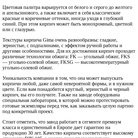
Цветовая палитра варьируется от белого и серого до желтого
и апельсинового, а также включает в себя классические
красные и коричневые оттенки, иногда уходя в глубокий
синий. При этом кирпич может быть монохромный, цветной
или с глазурью.
Текстуры кирпича Gima очень разнообразны: гладкие,
зернистые, с подпалинами, с эффектом ручной работы и
другими особенностями. Для их достижения кирпич проходит
различные технологии обжига: FK — угольный обжиг, FKS
— угольно-солевой обжиг, FKSG — высокотемпературный
угольно-солевой обжиг.
Уникальность компании в том, что она может выпускать
кирпичи любой, даже самой невероятной формы, и в нужном
цвете. Если вам понадобится круглый, зернистый и черный
кирпич, вы его получите. Также на заводе оборудована
специальная лаборатория, в которой можно протестировать
готовые экземпляры перед тем, как заказывать целую партию
под конкретный проект.
Стоит отметить, что завод работает в сегменте премиум
класса и единственный в Европе дает гарантию на
продукцию 30 лет. Качество кирпича соответствует высокому