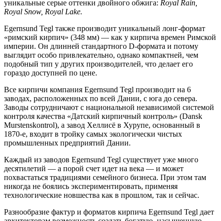
уникальные серые оттенки двойного обжига:
Royal Rain,
Royal Snow, Royal Lake.
Egernsund Tegl также производит уникальный лонг-формат
«римский кирпич» (348 мм) — как у кирпича времен Римской
империи. Он длинней стандартного D-формата и потому
выглядит особо привлекательно, однако компактней, чем
подобный тип у других производителей, что делает его
гораздо доступней по цене.
Все кирпичи компания Egernsund Tegl производит на 6
заводах, расположенных по всей Дании, с юга до севера.
Заводы сотрудничают с национальной независимой системой
контроля качества «Датский кирпичный контроль» (Dansk
Murstenskontrol), а завод Хеллисё в Хурупе, основанный в
1870-е, входит в тройку самых экологически чистых
промышленных предприятий Дании.
Каждый из заводов Egernsund Tegl существует уже много
десятилетий — а порой счет идет на века — и может
похвастаться традициями семейного бизнеса. При этом там
никогда не боялись экспериментировать, применяя
технологические новшества как в прошлом, так и сейчас.
Разнообразие фактур и форматов кирпича Egernsund Tegl дает
архитекторам возможность создать богатую, насыщенную