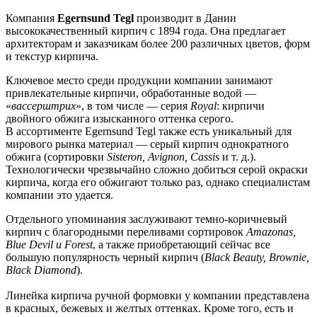
Компания
Egernsund Tegl
производит в Дании
высококачественный кирпич с 1894 года. Она предлагает
архитекторам и заказчикам более 200 различных цветов, форм
и текстур кирпича.
Ключевое место среди продукции компании занимают
привлекательные кирпичи, обработанные водой —
«
вассерштрих
», в том числе — серия
Royal
: кирпичи
двойного обжига изысканного оттенка серого.
В ассортименте Egernsund Tegl также есть уникальный для
мирового рынка материал — серый кирпич однократного
обжига (сортировки
Sisteron, Avignon, Cassis
и т. д.).
Технологически чрезвычайно сложно добиться серой окраски
кирпича, когда его обжигают только раз, однако специалистам
компании это удается.
Отдельного упоминания заслуживают темно-коричневый
кирпич с благородными переливами сортировок
Amazonas,
Blue Devil и Forest
, а также приобретающий сейчас все
большую популярность черный кирпич (
Black Beauty, Brownie,
Black Diamond
).
Линейка кирпича ручной формовки у компании представлена
в красных, бежевых и желтых оттенках. Кроме того, есть и