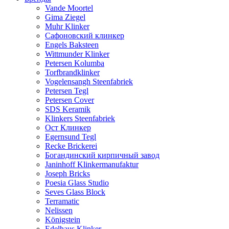
Vande Moortel
Gima Ziegel
Muhr Klinker
Сафоновский клинкер
Engels Baksteen
Wittmunder Klinker
Petersen Kolumba
Torfbrandklinker
Vogelensangh Steenfabriek
Petersen Tegl
Petersen Cover
SDS Keramik
Klinkers Steenfabriek
Ост Клинкер
Egernsund Tegl
Recke Brickerei
Богандинский кирпичный завод
Janinhoff Klinkermanufaktur
Joseph Bricks
Poesia Glass Studio
Seves Glass Block
Terramatic
Nelissen
Königstein
Edelhaus Klinker