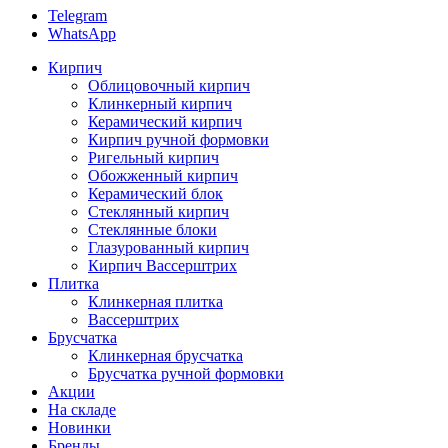
Telegram
WhatsApp
Кирпич
Облицовочный кирпич
Клинкерный кирпич
Керамический кирпич
Кирпич ручной формовки
Ригельный кирпич
Обожженный кирпич
Керамический блок
Стеклянный кирпич
Стеклянные блоки
Глазурованный кирпич
Кирпич Вассерштрих
Плитка
Клинкерная плитка
Вассерштрих
Брусчатка
Клинкерная брусчатка
Брусчатка ручной формовки
Акции
На складе
Новинки
Бренды