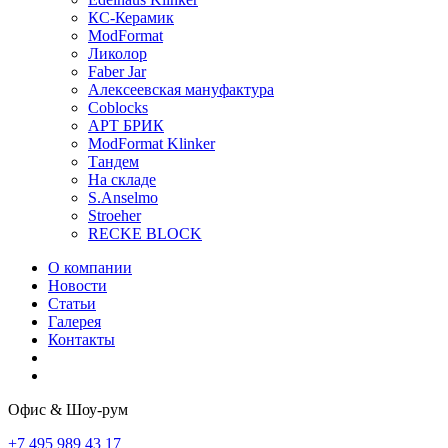
КС-Керамик
ModFormat
Ликолор
Faber Jar
Алексеевская мануфактура
Coblocks
АРТ БРИК
ModFormat Klinker
Тандем
На складе
S.Anselmo
Stroeher
RECKE BLOCK
О компании
Новости
Статьи
Галерея
Контакты
Офис & Шоу-рум
+7 495 989 43 17