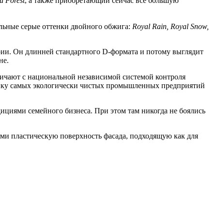
и Forest
, а также приобретающий сейчас все большую
альные серые оттенки двойного обжига:
Royal Rain, Royal Snow,
рии. Он длинней стандартного D-формата и потому выглядит
не.
дничают с национальной независимой системой контроля
тройку самых экологически чистых промышленных предприятий
дициями семейного бизнеса. При этом там никогда не боялись
ами пластическую поверхность фасада, подходящую как для