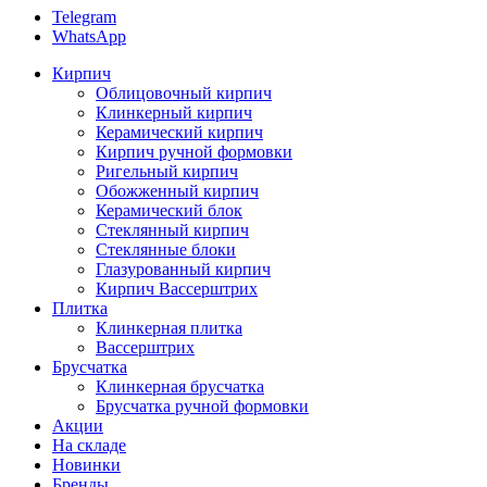
Telegram
WhatsApp
Кирпич
Облицовочный кирпич
Клинкерный кирпич
Керамический кирпич
Кирпич ручной формовки
Ригельный кирпич
Обожженный кирпич
Керамический блок
Стеклянный кирпич
Стеклянные блоки
Глазурованный кирпич
Кирпич Вассерштрих
Плитка
Клинкерная плитка
Вассерштрих
Брусчатка
Клинкерная брусчатка
Брусчатка ручной формовки
Акции
На складе
Новинки
Бренды