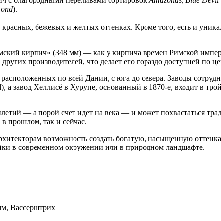
ич с благородными переливами сортировок
Amazonas, Blue Devil 
mond
).
красных, бежевых и желтых оттенках. Кроме того, есть и уник
имский кирпич» (348 мм) — как у кирпича времен Римской импе
других производителей, что делает его гораздо доступней по це
, расположенных по всей Дании, с юга до севера. Заводы сотру
l), а завод Хеллисё в Хурупе, основанный в 1870-е, входит в 
илетий — а порой счет идет на века — и может похвастаться тра
в прошлом, так и сейчас.
 архитекторам возможность создать богатую, насыщенную оттенк
ройки в современном окружении или в природном ландшафте.
 мм, Вассерштрих