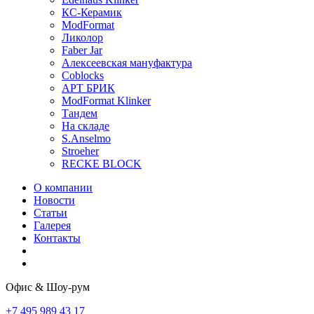
КС-Керамик
ModFormat
Ликолор
Faber Jar
Алексеевская мануфактура
Coblocks
АРТ БРИК
ModFormat Klinker
Тандем
На складе
S.Anselmo
Stroeher
RECKE BLOCK
О компании
Новости
Статьи
Галерея
Контакты
Офис & Шоу-рум
+7 495 989 43 17