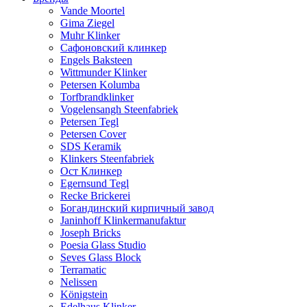
Vande Moortel
Gima Ziegel
Muhr Klinker
Сафоновский клинкер
Engels Baksteen
Wittmunder Klinker
Petersen Kolumba
Torfbrandklinker
Vogelensangh Steenfabriek
Petersen Tegl
Petersen Cover
SDS Keramik
Klinkers Steenfabriek
Ост Клинкер
Egernsund Tegl
Recke Brickerei
Богандинский кирпичный завод
Janinhoff Klinkermanufaktur
Joseph Bricks
Poesia Glass Studio
Seves Glass Block
Terramatic
Nelissen
Königstein
Edelhaus Klinker