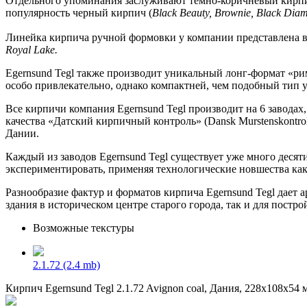
Отдельного упоминания заслуживают темно-коричневый кирп
популярность черный кирпич (
Black Beauty, Brownie, Black Dia
Линейка кирпича ручной формовки у компании представлена в 
Royal Lake.
Egernsund Tegl также производит уникальный лонг-формат «р
особо привлекательно, однако компактней, чем подобный тип у 
Все кирпичи компания Egernsund Tegl производит на 6 заводах
качества «Датский кирпичный контроль» (Dansk Murstenskontro
Дании.
Каждый из заводов Egernsund Tegl существует уже много десят
экспериментировать, применяя технологические новшества как 
Разнообразие фактур и форматов кирпича Egernsund Tegl дает
здания в историческом центре старого города, так и для пост
Возможные текстуры
2.1.72
(2.4 mb)
Кирпич Egernsund Tegl 2.1.72 Avignon coal, Дания, 228x108x54