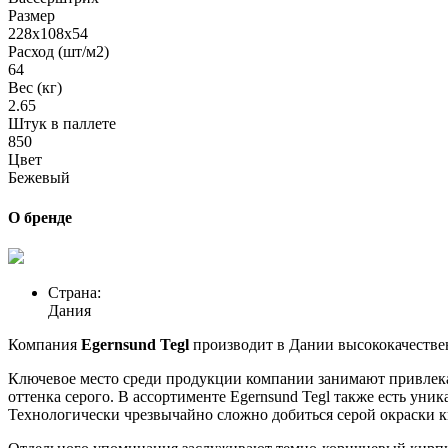
Размер
228x108x54
Расход (шт/м2)
64
Вес (кг)
2.65
Штук в паллете
850
Цвет
Бежевый
О бренде
Страна:
Дания
Компания
Egernsund Tegl
производит в Дании высококачествен
Ключевое место среди продукции компании занимают привлек
оттенка серого. В ассортименте Egernsund Tegl также есть у
Технологически чрезвычайно сложно добиться серой окраски ки