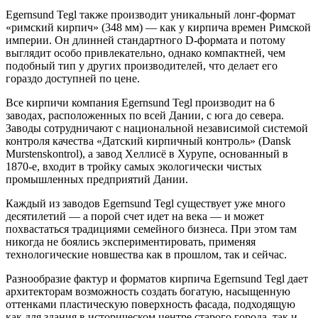
Egernsund Tegl также производит уникальный лонг-формат
«римский кирпич» (348 мм) — как у кирпича времен Римской
империи. Он длинней стандартного D-формата и потому
выглядит особо привлекательно, однако компактней, чем
подобный тип у других производителей, что делает его
гораздо доступней по цене.
Все кирпичи компания Egernsund Tegl производит на 6
заводах, расположенных по всей Дании, с юга до севера.
Заводы сотрудничают с национальной независимой системой
контроля качества «Датский кирпичный контроль» (Dansk
Murstenskontrol), а завод Хеллисё в Хурупе, основанный в
1870-е, входит в тройку самых экологически чистых
промышленных предприятий Дании.
Каждый из заводов Egernsund Tegl существует уже много
десятилетий — а порой счет идет на века — и может
похвастаться традициями семейного бизнеса. При этом там
никогда не боялись экспериментировать, применяя
технологические новшества как в прошлом, так и сейчас.
Разнообразие фактур и форматов кирпича Egernsund Tegl дает
архитекторам возможность создать богатую, насыщенную
оттенками пластическую поверхность фасада, подходящую
как для здания в историческом центре старого города, так и