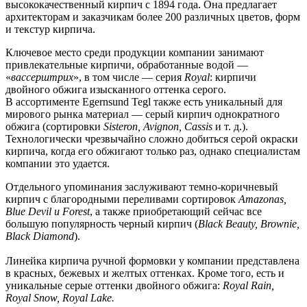
высококачественный кирпич с 1894 года. Она предлагает
архитекторам и заказчикам более 200 различных цветов, форм
и текстур кирпича.
Ключевое место среди продукции компании занимают
привлекательные кирпичи, обработанные водой —
«
вассерштрих
», в том числе — серия
Royal
: кирпичи
двойного обжига изысканного оттенка серого.
В ассортименте Egernsund Tegl также есть уникальный для
мирового рынка материал — серый кирпич однократного
обжига (сортировки
Sisteron, Avignon, Cassis
и т. д.).
Технологически чрезвычайно сложно добиться серой окраски
кирпича, когда его обжигают только раз, однако специалистам
компании это удается.
Отдельного упоминания заслуживают темно-коричневый
кирпич с благородными переливами сортировок
Amazonas,
Blue Devil и Forest
, а также приобретающий сейчас все
большую популярность черный кирпич (
Black Beauty, Brownie,
Black Diamond
).
Линейка кирпича ручной формовки у компании представлена
в красных, бежевых и желтых оттенках. Кроме того, есть и
уникальные серые оттенки двойного обжига:
Royal Rain,
Royal Snow, Royal Lake.