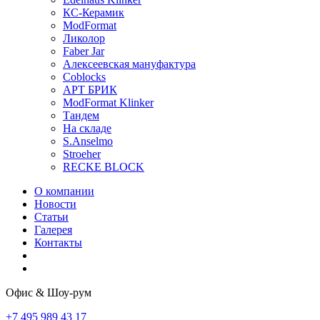
КС-Керамик
ModFormat
Ликолор
Faber Jar
Алексеевская мануфактура
Coblocks
АРТ БРИК
ModFormat Klinker
Тандем
На складе
S.Anselmo
Stroeher
RECKE BLOCK
О компании
Новости
Статьи
Галерея
Контакты
Офис & Шоу-рум
+7 495 989 43 17