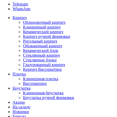
Telegram
WhatsApp
Кирпич
Облицовочный кирпич
Клинкерный кирпич
Керамический кирпич
Кирпич ручной формовки
Ригельный кирпич
Обожженный кирпич
Керамический блок
Стеклянный кирпич
Стеклянные блоки
Глазурованный кирпич
Кирпич Вассерштрих
Плитка
Клинкерная плитка
Вассерштрих
Брусчатка
Клинкерная брусчатка
Брусчатка ручной формовки
Акции
На складе
Новинки
Бренды