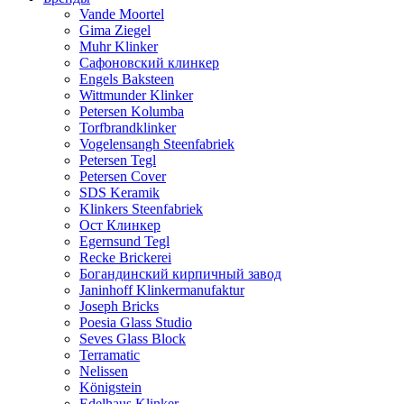
Vande Moortel
Gima Ziegel
Muhr Klinker
Сафоновский клинкер
Engels Baksteen
Wittmunder Klinker
Petersen Kolumba
Torfbrandklinker
Vogelensangh Steenfabriek
Petersen Tegl
Petersen Cover
SDS Keramik
Klinkers Steenfabriek
Ост Клинкер
Egernsund Tegl
Recke Brickerei
Богандинский кирпичный завод
Janinhoff Klinkermanufaktur
Joseph Bricks
Poesia Glass Studio
Seves Glass Block
Terramatic
Nelissen
Königstein
Edelhaus Klinker